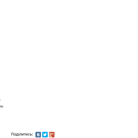
…
;
н.
Поділитись: