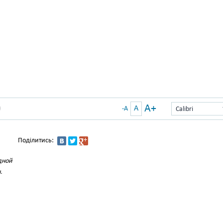
A+
A
)
-A
Calibri
Поділитись:
дной
.