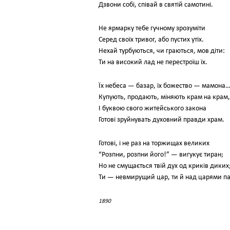
Дзвони собі, співай в святій самотині.
Не ярмарку тебе гучному зрозуміти
Серед своїх тривог, або пустих утіх.
Нехай турбуються, чи граються, мов діти:
Ти на високий лад не перестроїш їх.
Їх небеса — базар, їх божество — мамона
Купують, продають, міняють крам на крам,
І буквою свого житейського закона
Готові зруйнувать духовний правди храм.
Готові, і не раз на торжищах великих
“Розпни, розпни його!” — вигукує тиран;
Но не смущається твій дух од криків диких
Ти — невмирущий цар, ти й над царями па
1890