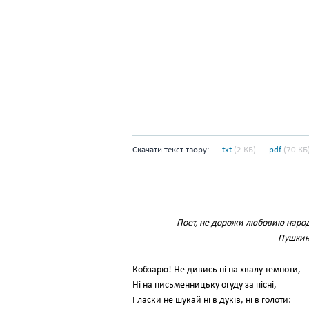
Скачати текст твору:
txt
(2 КБ)
pdf
(70 КБ
Поет, не дорожи любовию наро
Пушкин
Кобзарю! Не дивись ні на хвалу темноти,
Ні на письменницьку огуду за пісні,
І ласки не шукай ні в дуків, ні в голоти: