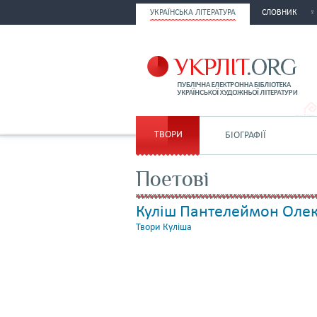
УКРАЇНСЬКА ЛІТЕРАТУРА
СЛОВНИК
ТВОРИ
БІОГРАФІЇ
Поетові
Куліш Пантелеймон Оле
Твори Куліша