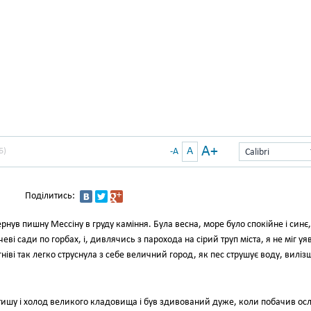
A+
A
Б)
-A
Calibri
Поділитись:
рнув пишну Мессіну в груду каміння. Була весна, море було спокійне і синє,
і сади по горбах, і, дивлячись з парохода на сірий труп міста, я не міг уя
м гніві так легко струснула з себе величний город, як пес струшує воду, виліз
 тишу і холод великого кладовища і був здивований дуже, коли побачив осл