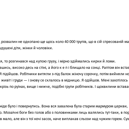
 розвалин не одкопано ще щось коло 40 000 трупів, що в сій спресованій ма
адушені діти, жінки й чоловіки.
я, то розгинався над купою грузу, і мірно здіймались кирки й ломи.
шись, високо десь на стіні, а його к е п і блищало на сонці. Раптом він вста
 Я підійшов. Робітники витягли з-під балок жіночу сорочку, потім вийняли но
живіт і груди — і знову се склалось в мідницю. Я одійшов. Мені захотілось
скрізь по руїнах, вище і нижче, подібні групи робітників. І щохвилини встава
 ніде було і повернутись. Вона вся завалена була старим мармуром церкви,
 Мозаїчні боги без голов або з половинками лиць валялись тут-таки, в пор
мало, але він з тої ночі засох, наче виплакав сльози над чужим горем. Сух