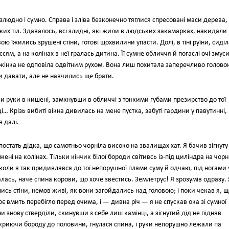
езлюдно і сумно. Справа і зліва безконечно тяглися спресовані маси дерева,
ьких тіл. Здавалось, всі злидні, які жили в людських закамарках, накидали
ю їжились зрушені стіни, готові щохвилини упасти. Долі, в тіні руїни, сиділ
ям, а на колінах в неї гралась дитина. Її сумне обличчя й погаслі очі змус
х жінка не одповіла одвітним рухом. Вона лиш похитала заперечливо голово
кли давати, але не навчились ще брати.
и руки в кишені, замкнувши в обличчі з тонкими губами презирство до тої
… Крізь вибиті вікна дивилась на мене пустка, забуті гардини у павутинні,
я далі.
остать дідка, що самотньо чорніла високо на звалищах хат. Я бачив зігнуту
жені на колінах. Тільки кінчик білої бороди світивсь із-під циліндра на чор
І коли я так придивлявся до тої непорушної плями суму й одчаю, під ногами 
алась, наче спина корови, що хоче звестись. Землетрус! Я зрозумів одразу. 
лись стіни, немов живі, як вони загойдались над головою; і поки чекав я, щ
є вмить перебігло перед очима, і — дивна річ — я не спускав ока зі сумної
ни знову стверділи, скинувши з себе лиш камінці, а зігнутий дід не підняв
, криючи бороду до половини, гнулася спина, і руки непорушно лежали па