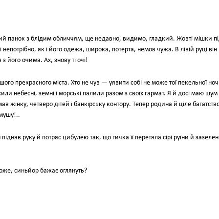
ий панок з блідим обличчям, ще недавно, видимо, гладкий. Жовті мішки п
 непотрібно, як і його одежа, широка, потерта, немов чужа. В лівій руці він
з його очима. Ах, знову ті очі!
шого прекрасного міста. Хто не чув — уявити собі не може тої пекельної ночі
сили небесні, земні і морські палили разом з своїх гармат. Я й досі маю шум
мав жінку, четверо дітей і банкірську контору. Тепер родина й ціле багатств
мушу!..
підняв руку й потряс цибулею так, що гичка її перетяла сірі руїни й зазелен
оже, синьйор бажає оглянуть?