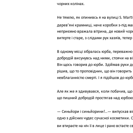
чорних колінах.
Не тямлю, як опинивсь я на вулиці S. Marti
дерев’яні крамниці, наче коробки з-під ма
неприємно вражала вітрина, де новий чор
витерте і старе, з слідами рук хазяїв, тепе
В одному місці зібралась юрба, переважно
добродій висунувсь над ними, стоячи на віз
Він щось говорив до юрби. Здіймав руки до 
рішив, що то проповідник, що він говорит
невблаганністю смерті. І я підійшов до юрб
Але як же я здивувався, коли побачив, що
що пишний добродій простягав над юрбою д
— Синьйори і синьйорини!..— випускав він
одно з дійсних чудес сучасної косметики.
ви втираєте на ніч її в лице і рано встаєт