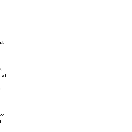
сі,
в,
ги і
в
осі
і