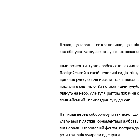
Я знав, що город — се кладовище, що з-під
яка обступає мене, лежать у різних позах з
Ішли розкопки. Гурток робочих то нахилявс
Поліцейський в своїй пелерині сидів, зігнув
приклав руку до кепі й застиг так в повазі.
поклали в мідницю. За ногами йшли тулуб, 
глянуть на небо. Але тут я раптом побачив 
поліцейський і прикладав руку до кепі.
На площі перед собором було так тісно, що
уламками пілястрів, орнаментами амбразур.
під ногами. Стародавній фонтан постраждав 
роти тритонів умирали од спраги.