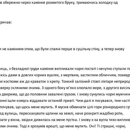
в обережно через каміння розмитого бруку, тримаючись холодку од
кричав:
и не камінням отим, що були спаяні перше в суцільну стіну, а тепер знову
ь, з безладної груди каміння випливали чорні постаті і нечутно ступали п
якісь дами в довгих чорних вуалях, з мертвим, застиглим обличчям, похмур
орні костюми аж до краваток з крепу. Тонкий залізний стовп ліхтаря неприро
ерху скляними очима. З одного боку м’яко хлюпало море, з другого висіл
в, з дверима, що до половини завалені грузом. І знову сунулись чорні мужчин
ронні ішли комусь віддавати останній привіт. Чим далі я посувався, тим част
 почував, що щось мене мулить. Я мусив обминати цілі гори різнородного гр
ред вулиць, перескакувати щілини на землі, наче розкриті жадібно роти,
ти у вікна, звідки дивилась на мене пустка. І знову з-за вугла тихо випли
ми очима. Тоді я зрозумів врешті, що мене мулить. Очі! Ті страшні, чорні,