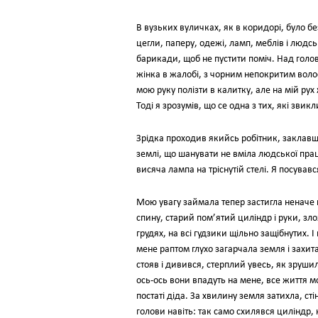
В вузьких вуличках, як в коридорі, було б
цегли, паперу, одежі, ламп, меблів і людс
барикади, щоб не пустити поміч. Над голово
жінка в жалобі, з чорним непокритим волосс
мою руку полізти в калитку, але на мій ру
Тоді я зрозумів, що се одна з тих, які зви
Зрідка проходив якийсь робітник, заклавш
землі, що шанувати не вміла людської праці
висяча лампа на тріснутій стелі. Я посувавс
Мою увагу займала тепер застигла неначе п
спину, старий пом’ятий циліндр і руки, зло
грудях, на всі гудзики щільно защібнутих. 
мене раптом глухо загарчала земля і захит
стояв і дивився, стерплий увесь, як зруши
ось-ось вони впадуть на мене, все життя мо
постаті діда. За хвилину земля затихла, сті
голови навіть: так само схилявся циліндр