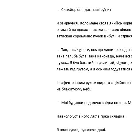
— Синьйор оглядає наші руїни?
Я озирнувся. Коло мене стояв якийсь чорн
очима й на щоках звисали так само вільно і
затискав соромливо пучок цибулі. Я стрівся 
— Так, так, signore, ось що лишилось од на
Така пальба була, така канонада, наче всі 
вухах… Я був багатий і щасливий, signore, 
лежать під грузом, а я ось чим годуватися 
І з афектованим рухом щирого сіцілійця він 
на блакитному небі.
— Мої будинки недалеко звідси стояли. М
Навколо уст в його лягла гірка складка.
Я подякував, рушаючи далі.