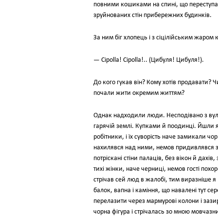
повними кошиками на спині, що переступа
зруйнованих стін прибережних будинків.
За ним біг хлопець і з сіцілійським жаром 
— Cipolla! Cipolla!.. (Цибуля! Цибуля!).
До кого гукав він? Кому хотів продавати? Ч
почали жити окремим життям?
Однак надходили люди. Несподівано з вулиц
гарячій землі. Купками й поодинці. Йшли 
робітники, і їх суворість наче замикали ч
нахилявся над ними, немов придивлявся зв
потріскані стіни палаців, без вікон й дахі
тихі жінки, наче черниці, немов гості похо
стрічав сей люд в жалобі, тим виразніше я
балок, вапна і каміння, що навалені тут се
перелазити через мармурові колони і зазира
чорна фігура і стрічалась зо мною мовчазни