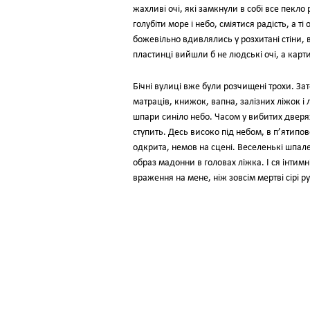
жахливі очі, які замкнули в собі все пекло 
голубіти море і небо, сміятися радість, а т
божевільно вдивлялись у розхитані стіни, 
пластинці вийшли б не людські очі, а карти
Бічні вулиці вже були розчищені трохи. За
матраців, книжок, вапна, залізних ліжок і 
шпари синіло небо. Часом у вибитих дверях
ступить. Десь високо під небом, в п’ятипов
одкрита, немов на сцені. Веселенькі шпалер
образ мадонни в головах ліжка. І ся інтим
враження на мене, ніж зовсім мертві сірі ру