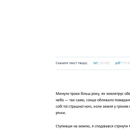
Скачати текст твору:
txt
(18 КБ)
pdf
(79 К
Минуло трохи більш року, як землетрус обе
небо — так само, сонце обливало помаранчев
собі тої страшної ночі, коли земля у грізні
річки.
Ступивши на землю, я сподівався стрінути