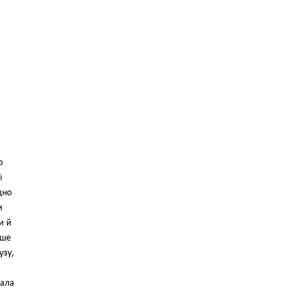
о
і
дно
и
и й
іше
узу,
вала