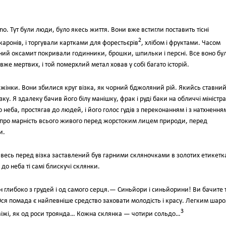
no. Тут були люди, було якесь життя. Вони вже встигли поставить тісні
2
каронів, і торгували картками для форестьєрів
, хлібом і фруктами. Часом
ний оксамит покривали годинники, брошки, шпильки і персні. Все воно бу
р вже мертвих, і той померхлий метал ховав у собі багато історій.
 жінки. Вони збилися круг візка, як чорний бджоляний рій. Якийсь ставни
ку. Я здалеку бачив його білу манішку, фрак і руді баки на обличчі міністра
неба, простягав до людей, і його голос гудів з переконанням і з натхнення
ь про марність всього живого перед жорстоким лицем природи, перед
и.
 весь перед візка заставлений був гарними скляночками в золотих етикетка
о неба ті самі блискучі склянки.
 глибоко з грудей і од самого серця.— Синьйори і синьйорини! Ви бачите 
 Ося помада є найпевніше средство заховати молодість і красу. Легким шар
3
е свіжі, як од роси троянда… Кожна склянка — чотири сольдо…