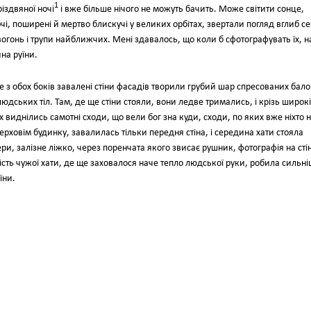
1
різдвяної ночі
і вже більше нічого не можуть бачить. Може світити сонце,
і очі, поширені й мертво блискучі у великих орбітах, звертали погляд вглиб се
вогонь і трупи найближчих. Мені здавалось, що коли б сфотографувать їх, н
на руїни.
те з обох боків завалені стіни фасадів творили грубий шар спресованих бало
людських тіл. Там, де ще стіни стояли, вони ледве тримались, і крізь широкі
 виднілись самотні сходи, що вели бог зна куди, сходи, по яких вже ніхто 
ерховім будинку, завалилась тільки передня стіна, і середина хати стояла
и, залізне ліжко, через поренчата якого звисає рушник, фотографія на стін
ність чужої хати, де ще заховалося наче тепло людської руки, робила сильн
їни.