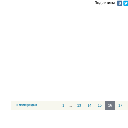
Поділитись:
< попередня
1
...
13
14
15
16
17