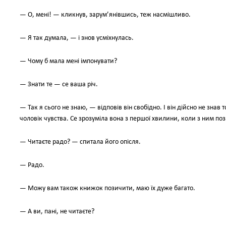
— О, мені! — кликнув, зарум’янівшись, теж насмішливо.
— Я так думала, — і знов усміхнулась.
— Чому б мала мені імпонувати?
— Знати те — се ваша річ.
— Так я сього не знаю, — відповів він свобідно. І він дійсно не знав 
чоловік чувства. Се зрозуміла вона з першої хвилини, коли з ним п
— Читаєте радо? — спитала його опісля.
— Радо.
— Можу вам також книжок позичити, маю їх дуже багато.
— А ви, пані, не читаєте?