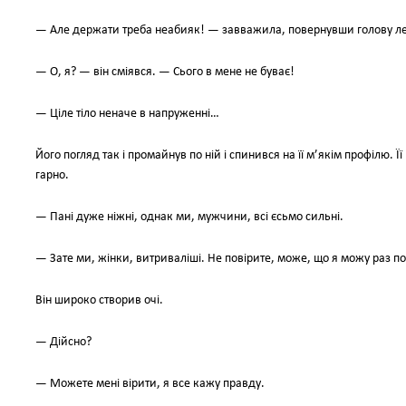
— Але держати треба неабияк! — завважила, повернувши голову лег
— О, я? — він сміявся. — Сього в мене не буває!
— Ціле тіло неначе в напруженні…
Його погляд так і промайнув по ній і спинився на її м’якім профілю. 
гарно.
— Пані дуже ніжні, однак ми, мужчини, всі єсьмо сильні.
— Зате ми, жінки, витриваліші. Не повірите, може, що я можу раз по
Він широко створив очі.
— Дійсно?
— Можете мені вірити, я все кажу правду.