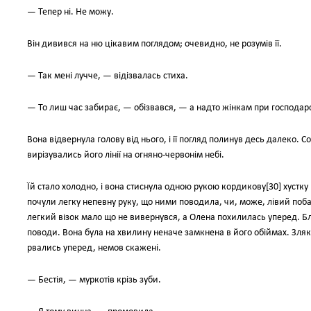
— Тепер ні. Не можу.
Він дивився на ню цікавим поглядом; очевидно, не розумів її.
— Так мені лучче, — відізвалась стиха.
— То лиш час забирає, — обізвався, — а надто жінкам при господа
Вона відвернула голову від нього, і її погляд полинув десь далеко. С
вирізувались його лінії на огняно-червонім небі.
Їй стало холодно, і вона стиснула одною рукою кордикову[30] хустку п
почули легку непевну руку, що ними поводила, чи, може, лівий побач
легкий візок мало що не вивернувся, а Олена похилилась уперед. Бл
поводи. Вона була на хвилину неначе замкнена в його обіймах. Зляка
рвались уперед, немов скажені.
— Бестія, — муркотів крізь зуби.