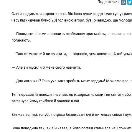
Поділитись:
Олена подивляла гарного коня. Він ішов дуже гордо і мав густу грив
часу підкидував бутно[29] голівкою вгору; був, очевидно, ще молод
— Поводити кіньми становить особлившу приємність, — сказала вона.
поганяють.
— Таж се можете й ви вчинити, — відповів, усміхаючись. А той усміх
— Але ви мусили б мене сього навчити.
— Для чого ж ні? Така учениця зробить мене гордим! Можемо врешт
Тут і передав їй поводи і навчав, як їх держати, коли і як стягати а
заглянула йому глибоко й уважно в очі.
Він мав великі, голубі, потрохи безвиразні очі й виглядав свіжо і ду
Вона поводила так, як він казав, а його погляд спинився на її тонких