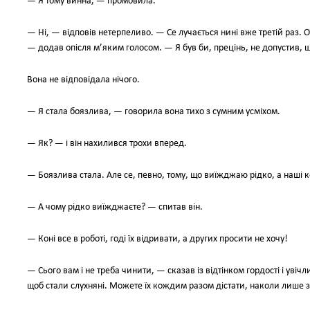
— Я тому винна, — промовила.
— Ні, — відповів нетерпеливо. — Се лучається нині вже третій раз. 
— додав опісля м’яким голосом. — Я був би, прецінь, не допустив, 
Вона не відповідала нічого.
— Я стала боязлива, — говорила вона тихо з сумним усміхом.
— Як? — і він нахилився трохи вперед.
— Боязлива стала. Але се, певно, тому, що виїжджаю рідко, а наші кон
— А чому рідко виїжджаєте? — спитав він.
— Коні все в роботі, годі їх відривати, а других просити не хочу!
— Сього вам і не треба чинити, — сказав із відтінком гордості і уві
щоб стали слухняні. Можете їх кождим разом дістати, наколи лише з