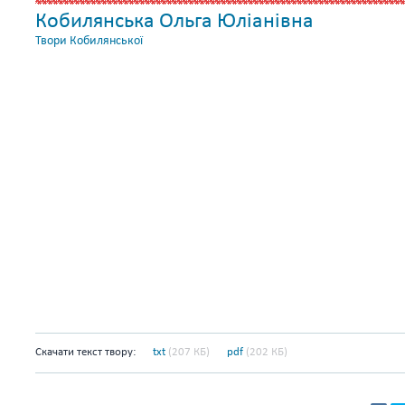
Кобилянська Ольга Юліанівна
Твори Кобилянської
Скачати текст твору:
txt
(207 КБ)
pdf
(202 КБ)