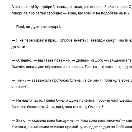
А він справді був добрий господар і знав, що воно не йшло інакше. 
говорила про се так свобідно — вона, що зовсім не подобала на тих
— Пані, ви дуже господарні.
— Я не перебираю в праці. Опроче знаєте? Я завсігди кажу: чим ти є,
до мети!
— О, певно, — відказав поважно. — Доньки нашого —священика так
Омелія, вона дуже образована панночка. Грає на —фортеп’яні, від неї
— Т-а-к? — завважила протяжно Олена, і в сій хвилі потягнула вона 
частіше?..
— Не надто часто. Панна Омелія дуже привітна, просить частіше захо
би сього бажалося. А ви, пані, знаєте панну Омелію?
— Знаю, — сказала вона байдужне. — Чим вона вам імпонує? — спита
Холодна, насмішлива усмішка промайнула ледве слідно по її обличчю.