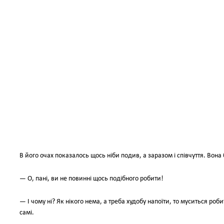
В його очах показалось щось ніби подив, а заразом і співчуття. Вона
— О, пані, ви не повинні щось подібного робити!
— І чому ні? Як нікого нема, а треба худобу напоїти, то муситься роб
самі.