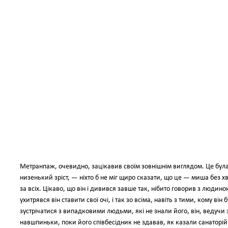
Метранпаж, очевидно, зацікавив своїм зовнішнім виглядом. Це була
низенький зріст, — ніхто б не міг щиро сказати, що це — миша без хв
за всіх. Цікаво, що він і дивився завше так, нібито говорив з людин
ухитрявся він ставити свої очі, і так зо всіма, навіть з тими, кому ві
зустрічатися з випадковими людьми, які не знали його, він, ведучи 
навшпиньки, поки його співбесідник не здавав, як казали санаторій