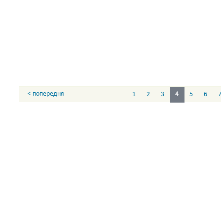
< попередня
1
2
3
4
5
6