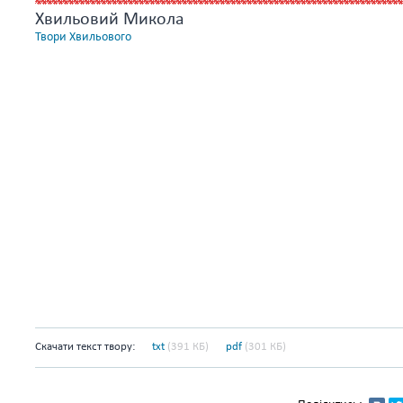
Хвильовий Микола
Твори Хвильового
Скачати текст твору:
txt
(391 КБ)
pdf
(301 КБ)