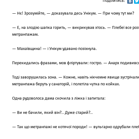
Поділитись:
— Нє! Зрозумійте, — доказувала десь Унікум. — При чому тут ми?
— Е, на злодію шапка горить, — викрикував хтось. — Плебеї все роз
метранпажам.
— Махаївщина! — і Унікум удавано позіхнула.
Перекидались фразами, мов фліртували: гостро. — Анарх подивився
Тоді заворушилась зона. — Кожне, навіть нікчемне явище зустрічали
метранпажа беруть у санаторій, і полетіла чутка по койках.
Одна рудоволоса дама скочила з ліжка і запитала:
— Ви не бачили, який він?.. Дуже старий?..
— Так що метранпажі не котячої породи! — вульгарно одрубали пле