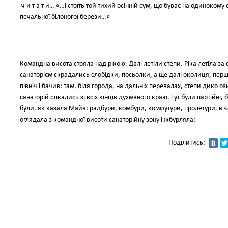
ч и т а т и… «…і стоїть той тихий осінній сум, що буває на одинокому 
печальної білоногої берези…»
Командна висота стояла над рікою. Далі летіли степи. Ріка летіла за 
санаторієм скрадались слобідки, посьолки, а ще далі околиця, перші
північ і бачив: там, біля города, на дальніх перевалах, степи дико озир
санаторій стікались зі всіх кінців духмяного краю. Тут були партійні, 
були, як казала Майя: радбури, комбури, комфутури, пролетури, в «ос
оглядала з командної висоти санаторійну зону і жбурляла:
Поділитись: