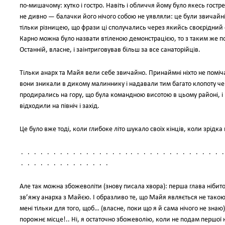
по-мишачому: хутко і гостро. Навіть і обличчя йому було якесь гостр
не дивно — балачки його нічого собою не уявляли: це були звичайні
тільки різницею, що фрази ці сполучались через якийсь своєрідний
Карно можна було назвати втіленою демонстрацією, то з таким же по
Останній, власне, і заінтриговував більш за все санаторійців.
Тільки анарх та Майя вели себе звичайно. Принаймні ніхто не поміча
вони зникали в дикому малиннику і надавали тим багато клопоту ч
продирались на гору, що була командною висотою в цьому районі, і
відходили на північ і захід.
Це було вже тоді, коли глибоке літо шукало своїх кінців, коли зрідка
. . . . . . . . . . . . . . . . . . . . . . . . . . . . . . . 
. . . . . . . . . . . . . .
Але так можна збожеволіти (знову писала хвора): перша глава нібито і
зв’яжу анарха з Майєю. І образливо те, що Майя являється не такою 
мені тільки для того, щоб… (власне, поки що я й сама нічого не зна
порожнє місце!.. Ні, я остаточно збожеволію, коли не подам першої не