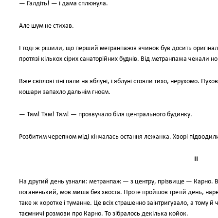
— Галдіть! — і дама сплюнула.
Але шум не стихав.
І тоді ж рішили, що перший метранпажів вчинок був досить оригіна
протязі кількох сірих санаторійних буднів. Від метранпажа чекали но
Вже світлові тіні пали на яблуні, і яблуні стояли тихо, нерухомо. Пу
кошари запахло дальнім гноєм.
— Тям! Тям! Тям! — прозвучало біля центрального будинку.
Розбитим черепком міді кінчалась остання лежанка. Хворі підводил
ІI
На другий день узнали: метранпаж — з центру, прізвище — Карно. 
поганенький, мов миша без хвоста. Проте пройшов третій день, на
таке ж коротке і туманне. Це всіх страшенно заінтригувало, а тому й
таємничі розмови про Карно. То зібралось декілька койок.