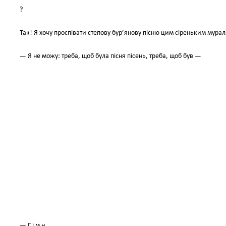
?
Так! Я хочу проспівати степову бур’янову пісню цим сіреньким мура
— Я не можу: треба, щоб була пісня пісень, треба, щоб був —
— Г і м н.