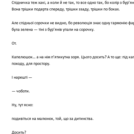
Спідничка теж хакі, а коли й не так, то все одно так, бо колір з бур’я
Вона трішки подерта спереду, трішки ззаду, трішки по боках.
Але спідньої сорочки не видно, бо революція знає одну гармонію фа
була зелена — тіні з бур’янів упали на сорочку.
От.
Капелюшок… а на нім п’ятикутна зоря. Цього досить? А то ще: під 
походу, для простору.
І нарешті —
— чоботи.
Ну, тут ясно:
подивіться на малюнок, той, що за дитинства.
Досить?