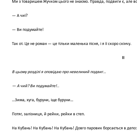
Ми з товаришем Жучком цього не знаємо. Правда, подвиги є, але в
— А чиї?
— Ви подумайте!
Так от. Це не роман — це тільки маленька пісня, і я її скоро скінчу.
II
В цьому розділі я оповідаю про невеликий подвиг…
— А чий? Ви подумайте!..
…Зима, хуга, буруни, іще буруни…
Потяг, залізниця, й рейки, рейки в степ.
На Кубань! На Кубань! На Кубань! Довго паровик борсається в депо: і