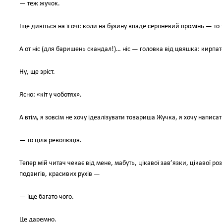
— теж жучок.
Іще дивіться на її очі: коли на бузину впаде серпневий промінь — то т
А от ніс (для баришень скандал!)… ніс — головка від цвяшка: кирпат
Ну, ще зріст.
Ясно: «кіт у чоботях».
А втім, я зовсім не хочу ідеалізувати товариша Жучка, я хочу напис
— то ціла революція.
Тепер мій читач чекає від мене, мабуть, цікавої зав’язки, цікавої р
подвигів, красивих рухів —
— іще багато чого.
Це даремно.