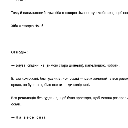
Тому й васильковий сум: хіба я створю гімн «коту в чоботях», щоб пон
Хіба я створю гімн?
. . . . . . . . . . . . . . . . . . . . . . . . . . . . . . . 
От її одіж:
— Блуза, спідничка (зимою стара шинеля), капелюшок, чоботи.
Блуза колір хакі, без гудзиків, колір хакі — це ж зелений, а вся рев
ярках, по бур’янах, біля шахти — де колір хакі.
Вся революція без гудзиків, щоб було просторо, щоб можна розправитись
оселі…
— Н а в е с ь с в і т!