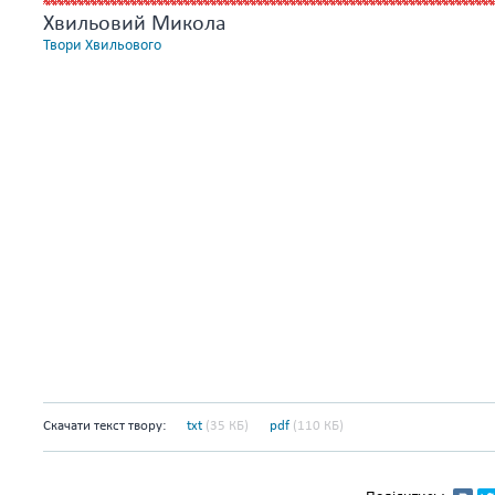
Хвильовий Микола
Твори Хвильового
Скачати текст твору:
txt
(35 КБ)
pdf
(110 КБ)