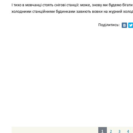
І тихо в мовчанці стоять снігові станції: може, знову ми будемо біга
холодними станційними будинками завиють вовки на журний холо
Поділитись:
1
2
3
4