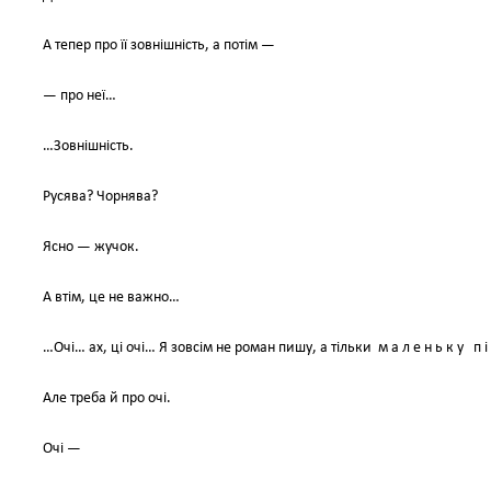
А тепер про її зовнішність, а потім —
— про неї…
…Зовнішність.
Русява? Чорнява?
Ясно — жучок.
А втім, це не важно…
…Очі… ах, ці очі… Я зовсім не роман пишу, а тільки м а л е н ь к у п і 
Але треба й про очі.
Очі —