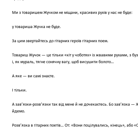
Ми з товаришем Жучком не міщани, красивих рухів у нас не буде:
у товариша Жучка не буде.
За цим звертайтесь до гітарних героїв гітарних поем.
Товариш Жучок — це тільки «кіт у чоботях» із жвавими рухами, з бу
і, як мураль, тягне сонячну вагу, щоб висушити болото…
А яке — ви самі знаєте.
І тільки.
А зав’язки-розв’язки так від мене й не дочекаєтесь. Бо зав’язка — Ж
йдемо.
Розв’язка в гітарних поетів… От: «Вони поцілувались, кінець», або