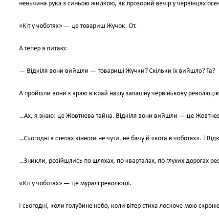
неньчина рука з синьою жилкою, як прозорий вечір у червінцях осе
«Кіт у чоботях» — це товариш Жучок. От.
А тепер я питаю:
— Відкіля вони вийшли — товариші Жучки? Скільки їх вийшло? Га?
А пройшли вони з краю в край нашу запашну червінькову революцію
…Ах, я знаю: це Жовтнева тайна. Відкіля вони вийшли — це Жовтнев
…Сьогодні в степах кінноти не чути, не бачу й «кота в чоботях». ! Від
…Зникли, розійшлись по шляхах, по кварталах, по глухих дорогах ре
«Кіт у чоботях» — це муралі революції.
І сьогодні, коли голубине небо, коли вітер стиха лоскоче мою скрон