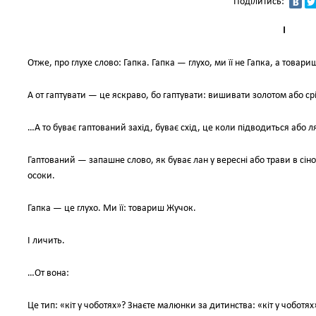
Поділитись:
І
Отже, про глухе слово: Гапка. Гапка — глухо, ми її не Гапка, а товари
А от гаптувати — це яскраво, бо гаптувати: вишивати золотом або ср
…А то буває гаптований захід, буває схід, це коли підводиться або л
Гаптований — запашне слово, як буває лан у вересні або трави в сін
осоки.
Гапка — це глухо. Ми її: товариш Жучок.
І личить.
…От вона:
Це тип: «кіт у чоботях»? Знаєте малюнки за дитинства: «кіт у чоботях