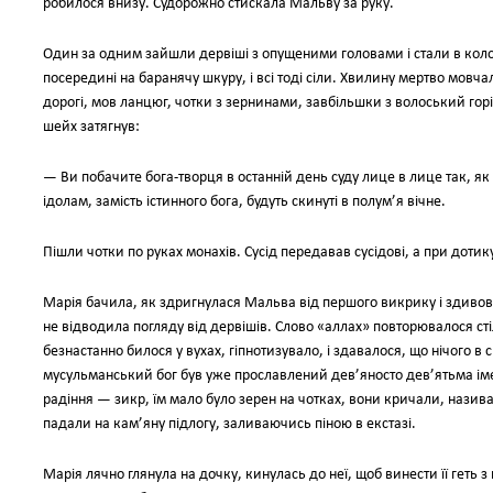
робилося внизу. Судорожно стискала Мальву за руку.
Один за одним зайшли дервіші з опущеними головами і стали в коло. 
посередині на баранячу шкуру, і всі тоді сіли. Хвилину мертво мовча
дорогі, мов ланцюг, чотки з зернинами, завбільшки з волоський горі
шейх затягнув:
— Ви побачите бога-творця в останній день суду лице в лице так, як 
ідолам, замість істинного бога, будуть скинуті в полум’я вічне.
Пішли чотки по руках монахів. Сусід передавав сусідові, а при доти
Марія бачила, як здригнулася Мальва від першого викрику і здивован
не відводила погляду від дервішів. Слово «аллах» повторювалося стіл
безнастанно билося у вухах, гіпнотизувало, і здавалося, що нічого в св
мусульманський бог був уже прославлений дев’яносто дев’ятьма іме
радіння — зикр, їм мало було зерен на чотках, вони кричали, називаю
падали на кам’яну підлогу, заливаючись піною в екстазі.
Марія лячно глянула на дочку, кинулась до неї, щоб винести її геть з