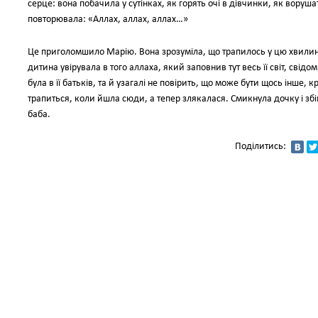
серце: вона побачила у сутінках, як горять очі в дівчинки, як вору
повторювала: «Аллах, аллах, аллах…»
Це приголомшило Марію. Вона зрозуміла, що трапилось у цю хвилину
дитина увірувала в того аллаха, який заповнив тут весь її світ, свідом
була в її батьків, та й узагалі не повірить, що може бути щось інше, к
трапиться, коли йшла сюди, а тепер злякалася. Смикнула дочку і збіг
баба.
Поділитись: