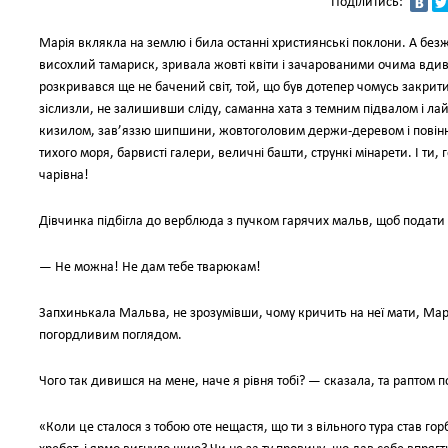
Поділитись:
Марія вклякла на землю і била останні християнські поклони. А б
висохлий тамариск, зривала жовті квіти і зачарованими очима вдив
розкривався ще не бачений світ, той, що був дотепер чомусь закрити
зіслизли, не залишивши сліду, саманна хата з темним підвалом і ла
кизилом, зав’яззю шипшини, жовтоголовим держи-деревом і повінню
тихого моря, барвисті галери, величні башти, стрункі мінарети. І ти,
чарівна!
Дівчинка підбігла до верблюда з пучком гарячих мальв, щоб подати й
— Не можна! Не дам тебе тварюкам!
Запхинькала Мальва, не зрозумівши, чому кричить на неї мати, Ма
погордливим поглядом.
Чого так дивишся на мене, наче я рівня тобі? — сказала, та раптом 
«Коли це сталося з тобою оте нещастя, що ти з вільного тура став 