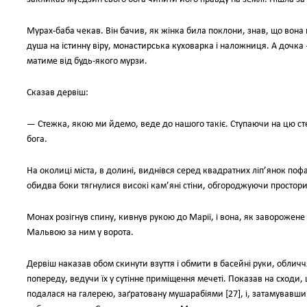
Мурах-баба чекав. Він бачив, як жінка била поклони, знав, що вона
душа на істинну віру, монастирська куховарка і наложниця. А дочка
матиме від будь-якого мурзи.
Сказав дервіш:
— Стежка, якою ми йдемо, веде до нашого такіє. Ступаючи на цю с
бога.
На околиці міста, в долині, виднівся серед квадратних ліп’янок поф
обидва боки тягнулися високі кам’яні стіни, обгороджуючи простори
Монах розігнув спину, кивнув рукою до Марії, і вона, як заворожене
Мальвою за ним у ворота.
Дервіш наказав обом скинути взуття і обмити в басейні руки, обличчя
попереду, ведучи їх у сутінне приміщення мечеті. Показав на сходи,
подалася на галерею, заґратовану мушарабіями [27], і, затамувавши