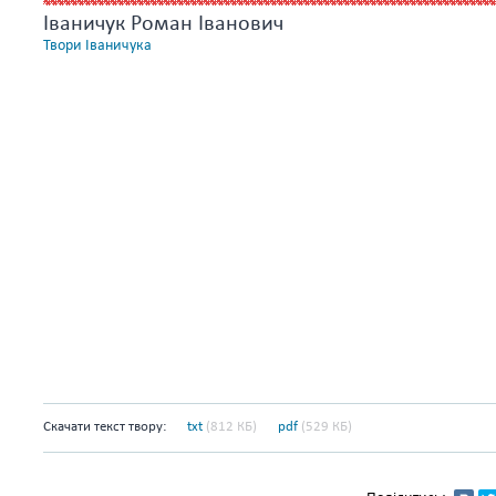
Іваничук Роман Іванович
Твори Іваничука
Скачати текст твору:
txt
(812 КБ)
pdf
(529 КБ)