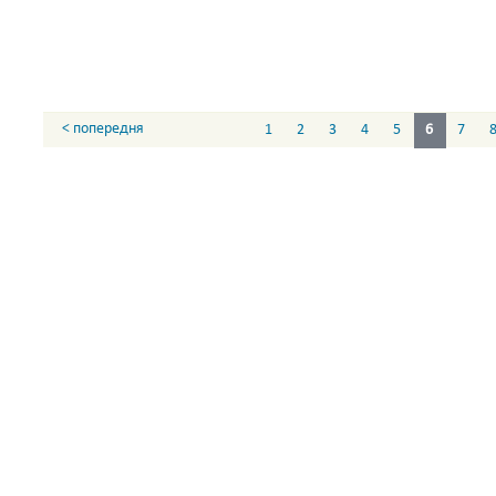
< попередня
1
2
3
4
5
6
7