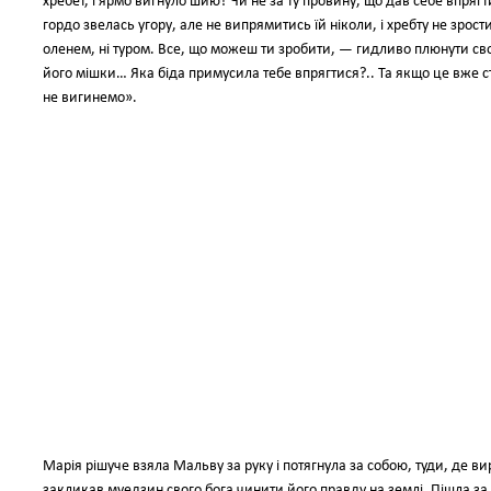
хребет, і ярмо вигнуло шию? Чи не за ту провину, що дав себе впряг
гордо звелась угору, але не випрямитись їй ніколи, і хребту не зрост
оленем, ні туром. Все, що можеш ти зробити, — гидливо плюнути свом
його мішки… Яка біда примусила тебе впрягтися?.. Та якщо це вже ст
не вигинемо».
Марія рішуче взяла Мальву за руку і потягнула за собою, туди, де 
закликав муедзин свого бога чинити його правду на землі. Пішла за