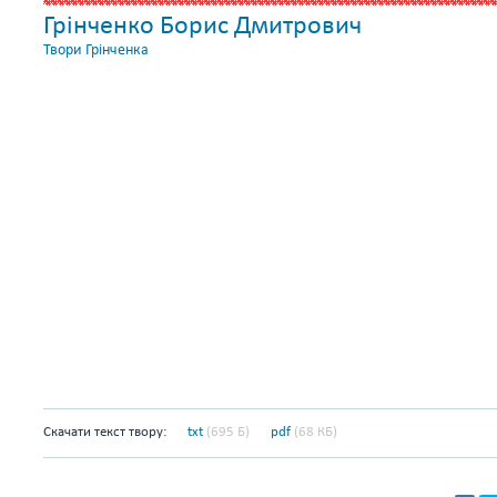
Грінченко Борис Дмитрович
Твори Грінченка
Скачати текст твору:
txt
(695 Б)
pdf
(68 КБ)