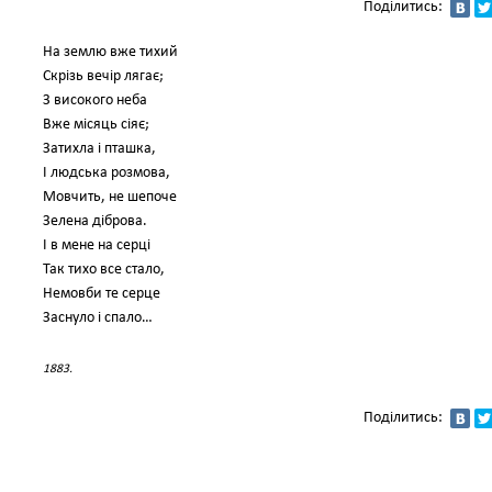
Поділитись:
На землю вже тихий
Скрізь вечір лягає;
З високого неба
Вже місяць сіяє;
Затихла і пташка,
І людська розмова,
Мовчить, не шепоче
Зелена діброва.
І в мене на серці
Так тихо все стало,
Немовби те серце
Заснуло і спало…
1883.
Поділитись: