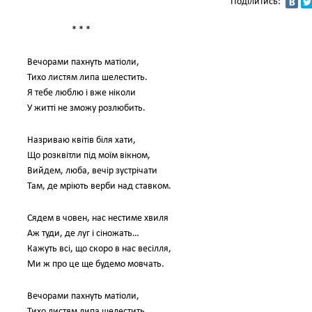
Поділитись:
* * *
Вечорами пахнуть матіоли,
Тихо листям липа шелестить.
Я тебе люблю і вже ніколи
У житті не зможу розлюбить.
Назриваю квітів біля хати,
Що розквітли під моїм вікном,
Вийдем, люба, вечір зустрічати
Там, де мріють верби над ставком.
Сядем в човен, нас нестиме хвиля
Аж туди, де луг і сіножать…
Кажуть всі, що скоро в нас весілля,
Ми ж про це ще будемо мовчать.
Вечорами пахнуть матіоли,
Тихо листям липа шелестить.