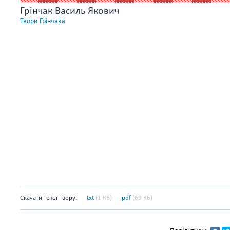
Грінчак Василь Якович
Твори Грінчака
Скачати текст твору:
txt
(1 КБ)
pdf
(69 КБ)