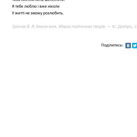
Я тебе люблю і вже ніколи
У житті не зможу розлюбить.
Грінчак В. Я.
Земле моя. Збірка поетичних творів. — К.: Дніпро, 1
Поділитись: