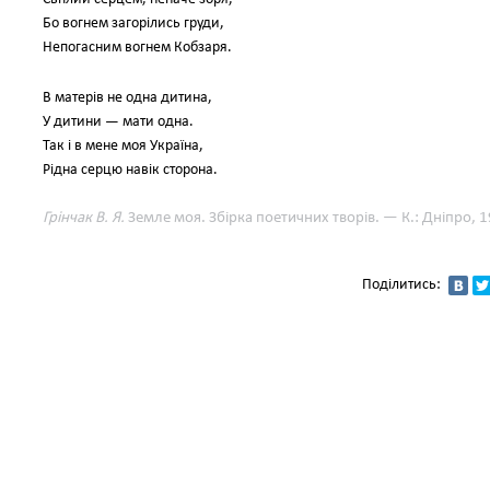
Бо вогнем загорілись груди,
Непогасним вогнем Кобзаря.
В матерів не одна дитина,
У дитини — мати одна.
Так і в мене моя Україна,
Рідна серцю навік сторона.
Грінчак В. Я.
Земле моя. Збірка поетичних творів. — К.: Дніпро, 1
Поділитись: