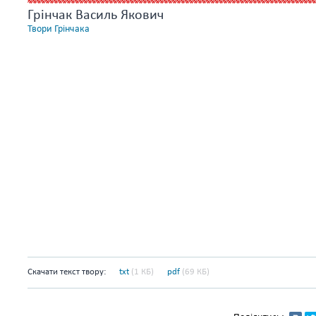
Грінчак Василь Якович
Твори Грінчака
Скачати текст твору:
txt
(1 КБ)
pdf
(69 КБ)