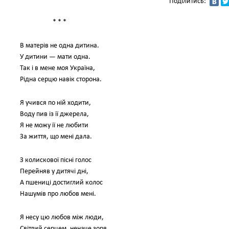
Поділитись:
* * *
В матерів не одна дитина.
У дитини — мати одна.
Так і в мене моя Україна,
Рідна серцю навік сторона.
Я учився по ній ходити,
Воду пив із її джерела,
Я не можу її не любити
За життя, що мені дала.
З колискової пісні голос
Перейняв у дитячі дні,
А пшениці достиглий колос
Нашумів про любов мені.
Я несу цю любов між люди,
Світлий серцем, неначе зоря,