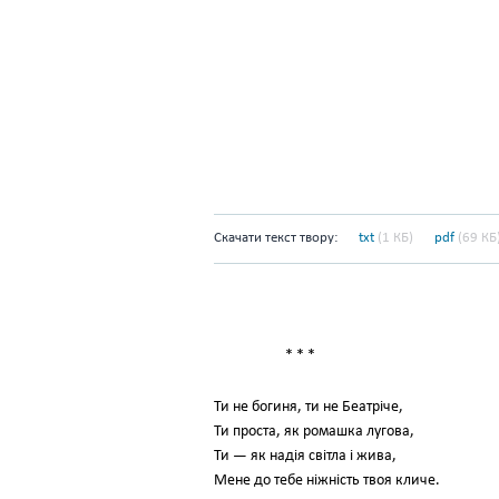
Скачати текст твору:
txt
(1 КБ)
pdf
(69 КБ
* * *
Ти не богиня, ти не Беатріче,
Ти проста, як ромашка лугова,
Ти — як надія світла і жива,
Мене до тебе ніжність твоя кличе.