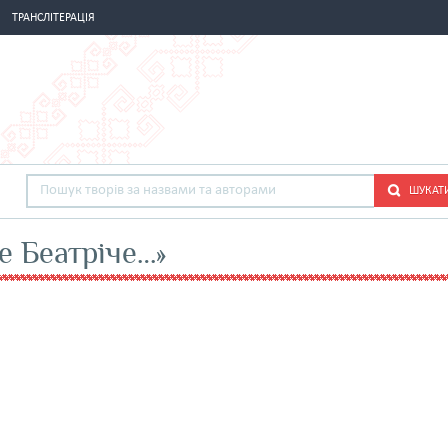
ТРАНСЛІТЕРАЦІЯ
ШУКАТ
не Беатріче…»