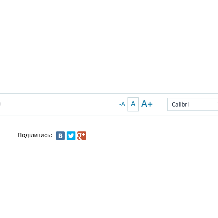
A+
A
)
-A
Calibri
Поділитись: