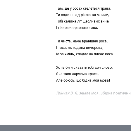
Там, де у росах стелеться трава,
Ти ходиш над рікою таємниче,
Тобі калина літ щасливих зиче
І гілкою червоною кива.
Ти чиста, наче вранішня роса,
І тиха, як година вечорова,
Мов хміль, спадає на плече коса.
Хотів би я сказать тобі хоч слово,
Яка твоя чаруюча краса,
Але боюсь, що бідна моя мова!
Грінчак В. Я.
Земле моя. Збірка поетичних