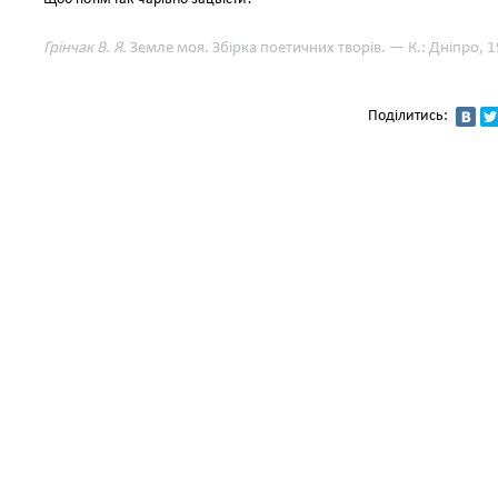
Грінчак В. Я.
Земле моя. Збірка поетичних творів. — К.: Дніпро, 1
Поділитись: