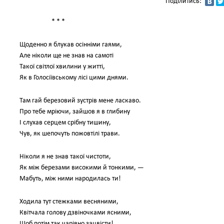
Поділитись:
* * *
Щоденно я блукав осінніми гаями,
Але ніколи ще не знав на самоті
Такої світлої хвилини у житті,
Як в Голосіївському лісі цими днями.
Там гай березовий зустрів мене ласкаво.
Про тебе мріючи, зайшов я в глибину
І слухав серцем срібну тишину,
Чув, як шепочуть пожовтілі трави.
Ніколи я не знав такої чистоти,
Як між березами високими й тонкими, —
Мабуть, між ними народилась ти!
Ходила тут стежками весняними,
Квітчала голову дзвіночками ясними,
Щоб потім так чарівно зацвісти!