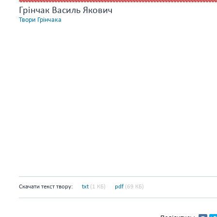
Грінчак Василь Якович
Твори Грінчака
Скачати текст твору:
txt
(1 КБ)
pdf
(69 КБ)