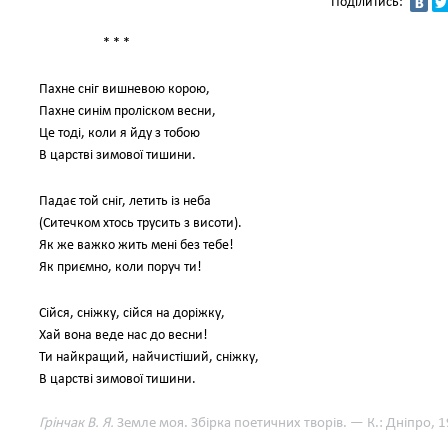
Поділитись:
* * *
Пахне сніг вишневою корою,
Пахне синім проліском весни,
Це тоді, коли я йду з тобою
В царстві зимової тишини.
Падає той сніг, летить із неба
(Ситечком хтось трусить з висоти).
Як же важко жить мені без тебе!
Як приємно, коли поруч ти!
Сійся, сніжку, сійся на доріжку,
Хай вона веде нас до весни!
Ти найкращий, найчистіший, сніжку,
В царстві зимової тишини.
Грінчак В. Я.
Земле моя. Збірка поетичних творів. — К.: Дніпро, 1