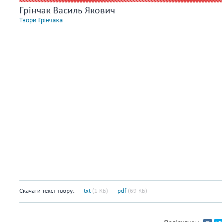
Грінчак Василь Якович
Твори Грінчака
Скачати текст твору:
txt
(1 КБ)
pdf
(69 КБ)