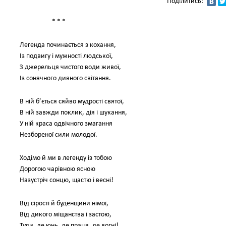
Поділитись:
* * *
Легенда починається з кохання,
Із подвигу і мужності людської,
З джерельця чистого води живої,
Із сонячного дивного світання.
В ній б’ється сяйво мудрості святої,
В ній завжди поклик, дія і шукання,
У ній краса одвічного змагання
Незбореної сили молодої.
Ходімо й ми в легенду із тобою
Дорогою чарівною ясною
Назустріч сонцю, щастю і весні!
Від сірості й буденщини німої,
Від дикого міщанства і застою,
Туди, де юнь, де праця, де вогні!