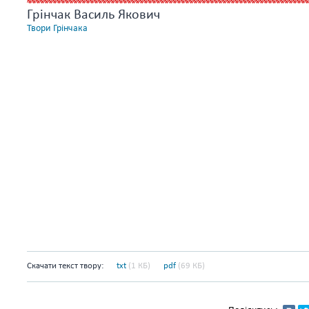
Грінчак Василь Якович
Твори Грінчака
Скачати текст твору:
txt
(1 КБ)
pdf
(69 КБ)