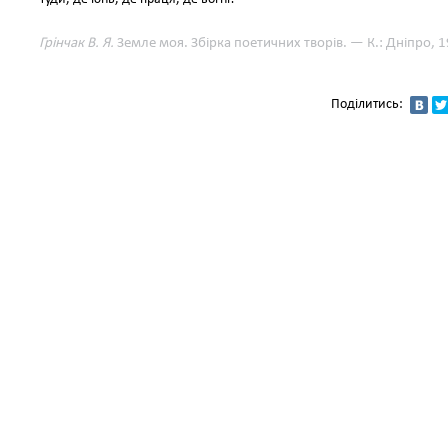
Грінчак В. Я.
Земле моя. Збірка поетичних творів. — К.: Дніпро, 1
Поділитись: