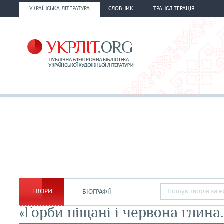
УКРАЇНСЬКА ЛІТЕРАТУРА
СЛОВНИК
ТРАНСЛІТЕРАЦІЯ
ТВОРИ
БІОГРАФІЇ
«Горби піщані і червона глина