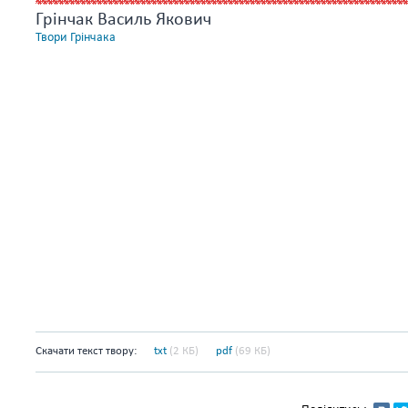
Грінчак Василь Якович
Твори Грінчака
Скачати текст твору:
txt
(2 КБ)
pdf
(69 КБ)