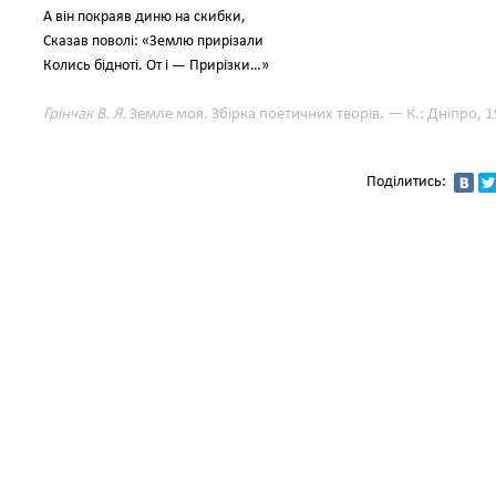
А він покраяв диню на скибки,
Сказав поволі: «Землю прирізали
Колись бідноті. От і — Прирізки…»
Грінчак В. Я.
Земле моя. Збірка поетичних творів. — К.: Дніпро, 1
Поділитись: