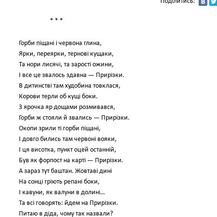
Поділитись:
* * *
Горби піщані і червона глина,
Ярки, переярки, тернові кущаки,
Та нори лисячі, та зарості ожини,
І все це звалось здавна — Прирізки.
В дитинстві там худобина товклася,
Корови терли об кущі боки.
З ярочка яр дощами розмивався,
Горби ж стояли й звались — Прирізки.
Окопи зрили ті горби піщані,
І довго бились там червоні вояки,
І ця висотка, пункт оцей останній,
Був як форпост на карті — Прирізки.
А зараз тут баштан. Жовтаві дині
На сонці гріють репані боки,
І кавуни, як валуни в долині…
Та всі говорять: йдем на Прирізки.
Питаю в діда, чому так назвали?