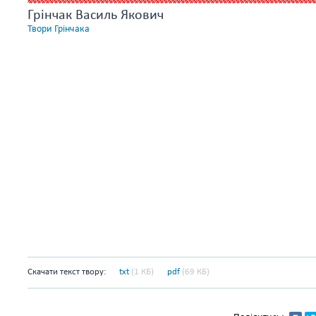
Грінчак Василь Якович
Твори Грінчака
Скачати текст твору:
txt
(1 КБ)
pdf
(69 КБ)