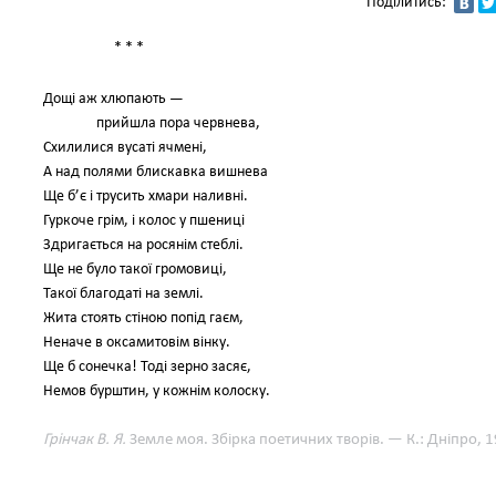
Поділитись:
* * *
Дощі аж хлюпають —
прийшла пора червнева,
Схилилися вусаті ячмені,
А над полями блискавка вишнева
Ще б’є і трусить хмари наливні.
Гуркоче грім, і колос у пшениці
Здригається на росянім стеблі.
Ще не було такої громовиці,
Такої благодаті на землі.
Жита стоять стіною попід гаєм,
Неначе в оксамитовім вінку.
Ще б сонечка! Тоді зерно засяє,
Немов бурштин, у кожнім колоску.
Грінчак В. Я.
Земле моя. Збірка поетичних творів. — К.: Дніпро, 1