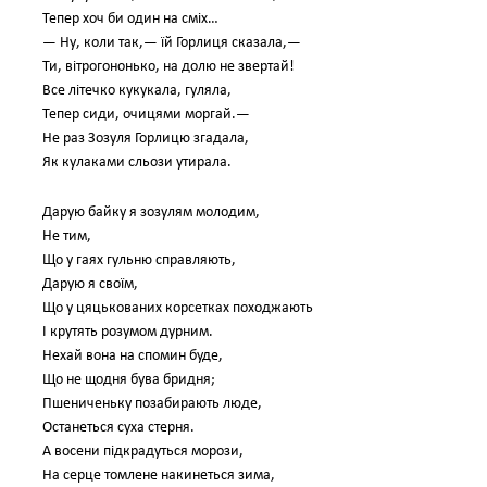
Тепер хоч би один на сміх…
— Ну, коли так,— їй Горлиця сказала,—
Ти, вітрогононько, на долю не звертай!
Все літечко кукукала, гуляла,
Тепер сиди, очицями моргай.—
Не раз Зозуля Горлицю згадала,
Як кулаками сльози утирала.
Дарую байку я зозулям молодим,
Не тим,
Що у гаях гульню справляють,
Дарую я своїм,
Що у цяцькованих корсетках походжають
І крутять розумом дурним.
Нехай вона на спомин буде,
Що не щодня бува бридня;
Пшениченьку позабирають люде,
Останеться суха стерня.
А восени підкрадуться морози,
На серце томлене накинеться зима,