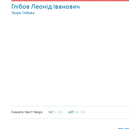
Глібов Леонід Іванович
Твори Глібова
Скачати текст твору:
txt
(2 КБ)
pdf
(56 КБ)