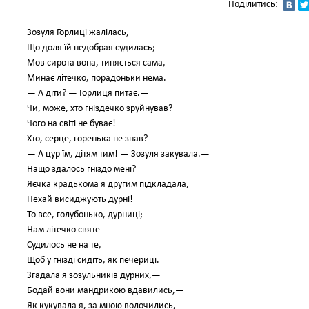
Поділитись:
Зозуля Горлиці жалілась,
Що доля їй недобрая судилась;
Мов сирота вона, тиняється сама,
Минає літечко, порадоньки нема.
— А діти? — Горлиця питає.—
Чи, може, хто гніздечко зруйнував?
Чого на світі не буває!
Хто, серце, горенька не знав?
— А цур їм, дітям тим! — Зозуля закувала.—
Нащо здалось гніздо мені?
Яєчка крадькома я другим підкладала,
Нехай висиджують дурні!
То все, голубонько, дурниці;
Нам літечко святе
Судилось не на те,
Щоб у гнізді сидіть, як печериці.
Згадала я зозульників дурних,—
Бодай вони мандрикою вдавились,—
Як кукувала я, за мною волочились,