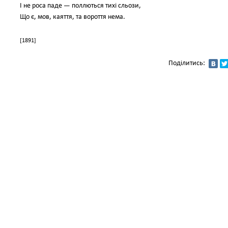
І не роса паде — поллються тихі сльози,
Що є, мов, каяття, та вороття нема.
[1891]
Поділитись: