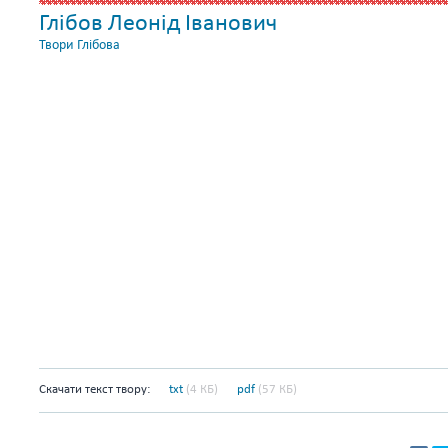
Глібов Леонід Іванович
Твори Глібова
Скачати текст твору:
txt
(4 КБ)
pdf
(57 КБ)