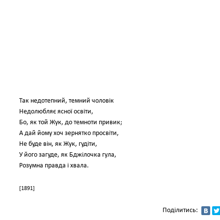
Так недотепний, темний чоловік
Недолюбляє ясної освіти,
Бо, як той Жук, до темноти привик;
А дай йому хоч зернятко просвіти,
Не буде він, як Жук, гудіти,
У його загуде, як Бджілочка гула,
Розумна правда і хвала.
[1891]
Поділитись: