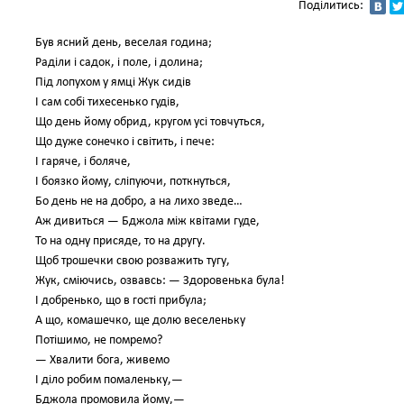
Поділитись:
Був ясний день, веселая година;
Раділи і садок, і поле, і долина;
Під лопухом у ямці Жук сидів
І сам собі тихесенько гудів,
Що день йому обрид, кругом усі товчуться,
Що дуже сонечко і світить, і пече:
І гаряче, і боляче,
І боязко йому, сліпуючи, поткнуться,
Бо день не на добро, а на лихо зведе…
Аж дивиться — Бджола між квітами гуде,
То на одну присяде, то на другу.
Щоб трошечки свою розважить тугу,
Жук, сміючись, озвавсь: — Здоровенька була!
І добренько, що в гості прибула;
А що, комашечко, ще долю веселеньку
Потішимо, не помремо?
— Хвалити бога, живемо
І діло робим помаленьку,—
Бджола промовила йому,—