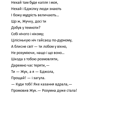
Нехай там буде капля і моя,
Нехай і Бджілку люди знають
І божу мудрість величають…
Що ж, Жучку, досі ти
Добув у темноти?
Собі нічого і нікому;
Цілісінькую ніч гайсаєш по-дурному,
А блисне світ — ти лобом у вікно,
Не розуміючи, нащо і що воно…
Шкода з тобою розмовляти,
Даремно час теряти,—
Ти — Жук, а я — Бджола,
Прощай! — і загула.
— Куди тобі! Яке казання вдрала,—
Промовив Жук.— Розумна дуже стала!