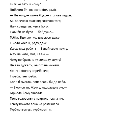
Ти ж не летиш чому?
Побачив би, як все цвіте, радіє.
— Не хочу,— каже Жук,— і голова здуріє,
Аж зелено в очах від сонечка того;
Нам краще, як нема його,
І хоч би не було — байдуже…
Тобі я, Бджілочко, дивуюсь дуже
І, коли хочеш, раду дам:
Умієш мед робить — і знай свою науку,
А то ще нате, мов, і вам,—
Чому не брать таку солодку штуку!
Цікава дуже ти, нічого не минеш,
Усяку квіточку перебереш,
І треба, і не треба,
Коли б змогла, поперлась би до неба.
— Змолов ти, Жучку, недоладну річ,—
Бджола йому сказала,—
Твою головоньку покрила темна ніч,
І світу божого вона не розпізнала.
Турбуються усі, турбуюся і я,