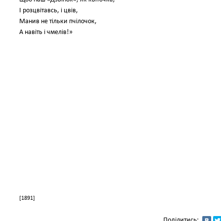
І розцвітавсь, і цвів,
Манив не тільки пчілочок,
А навіть і чмелів!»
[1891]
Поділитись: