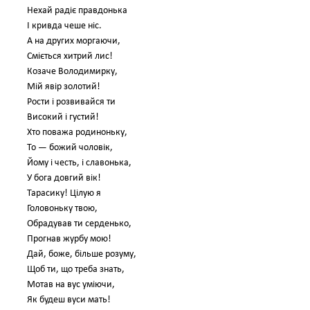
Нехай радіє правдонька
І кривда чеше ніс.
А на других моргаючи,
Сміється хитрий лис!
Козаче Володимирку,
Мій явір золотий!
Рости і розвивайся ти
Високий і густий!
Хто поважа родиноньку,
То — божий чоловік,
Йому і честь, і славонька,
У бога довгий вік!
Тарасику! Цілую я
Головоньку твою,
Обрадував ти серденько,
Прогнав журбу мою!
Дай, боже, більше розуму,
Щоб ти, що треба знать,
Мотав на вус уміючи,
Як будеш вуси мать!