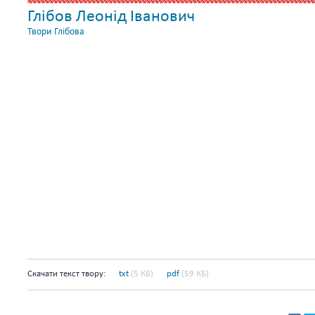
Глібов Леонід Іванович
Твори Глібова
Скачати текст твору:
txt
(5 КБ)
pdf
(59 КБ)