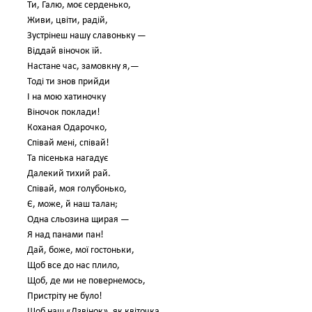
Ти, Галю, моє серденько,
Живи, цвіти, радій,
Зустрінеш нашу славоньку —
Віддай віночок їй.
Настане час, замовкну я,—
Тоді ти знов прийди
І на мою хатиночку
Віночок поклади!
Коханая Одарочко,
Співай мені, співай!
Та пісенька нагадує
Далекий тихий рай.
Співай, моя голубонько,
Є, може, й наш талан;
Одна сльозина щирая —
Я над панами пан!
Дай, боже, мої гостоньки,
Щоб все до нас плило,
Щоб, де ми не повернемось,
Пристріту не було!
Щоб наш «Дзвінок», як квіточка,