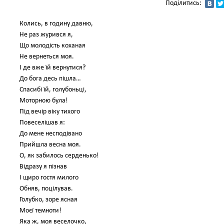
Поділитись:
Колись, в годину давню,
Не раз журився я,
Що молодість коханая
Не вернеться моя.
І де вже їй вернутися?
До бога десь пішла…
Спасибі їй, голубоньці,
Моторною була!
Під вечір віку тихого
Повеселішав я:
До мене несподівано
Прийшла весна моя.
О, як забилось серденько!
Відразу я пізнав
І щиро гостя милого
Обняв, поцілував.
Голубко, зоре ясная
Моєї темноти!
Яка ж, моя веселочко,