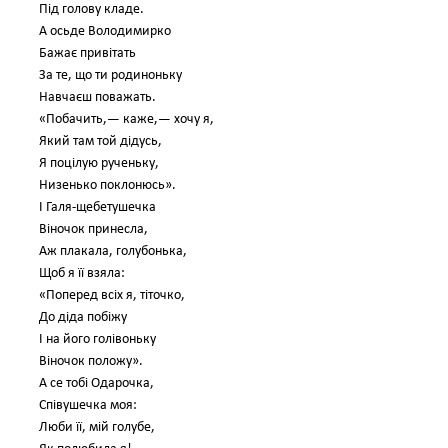
Під голову кладе.
А осьде Володимирко
Бажає привітать
За те, що ти родиноньку
Навчаєш поважать.
«Побачить,— каже,— хочу я,
Який там той дідусь,
Я поцілую рученьку,
Низенько поклонюсь».
І Галя-щебетушечка
Віночок принесла,
Аж плакала, голубонька,
Щоб я її взяла:
«Поперед всіх я, тіточко,
До діда побіжу
І на його голівоньку
Віночок положу».
А се тобі Одарочка,
Співушечка моя:
Люби її, мій голубе,