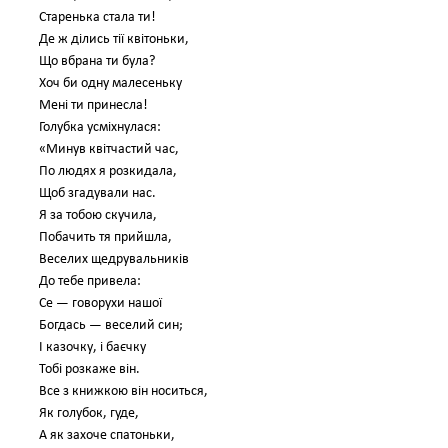
Старенька стала ти!
Де ж ділись тії квітоньки,
Що вбрана ти була?
Хоч би одну малесеньку
Мені ти принесла!
Голубка усміхнулася:
«Минув квітчастий час,
По людях я розкидала,
Щоб згадували нас.
Я за тобою скучила,
Побачить тя прийшла,
Веселих щедрувальників
До тебе привела:
Се — говорухи нашої
Богдась — веселий син;
І казочку, і баєчку
Тобі розкаже він.
Все з книжкою він носиться,
Як голубок, гуде,
А як захоче спатоньки,