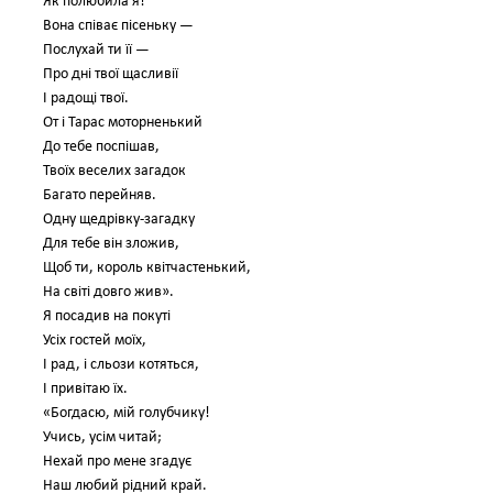
Як полюбила я!
Вона співає пісеньку —
Послухай ти її —
Про дні твої щасливії
І радощі твої.
От і Тарас моторненький
До тебе поспішав,
Твоїх веселих загадок
Багато перейняв.
Одну щедрівку-загадку
Для тебе він зложив,
Щоб ти, король квітчастенький,
На світі довго жив».
Я посадив на покуті
Усіх гостей моїх,
І рад, і сльози котяться,
І привітаю їх.
«Богдасю, мій голубчику!
Учись, усім читай;
Нехай про мене згадує
Наш любий рідний край.