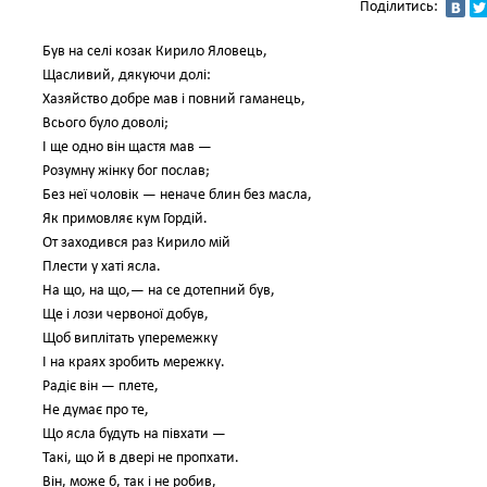
Поділитись:
Був на селі козак Кирило Яловець,
Щасливий, дякуючи долі:
Хазяйство добре мав і повний гаманець,
Всього було доволі;
І ще одно він щастя мав —
Розумну жінку бог послав;
Без неї чоловік — неначе блин без масла,
Як примовляє кум Гордій.
От заходився раз Кирило мій
Плести у хаті ясла.
На що, на що,— на се дотепний був,
Ще і лози червоної добув,
Щоб виплітать уперемежку
І на краях зробить мережку.
Радіє він — плете,
Не думає про те,
Що ясла будуть на півхати —
Такі, що й в двері не пропхати.
Він, може б, так і не робив,