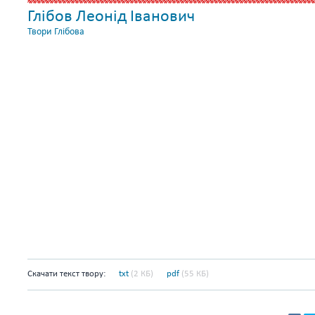
Глібов Леонід Іванович
Твори Глібова
Скачати текст твору:
txt
(2 КБ)
pdf
(55 КБ)