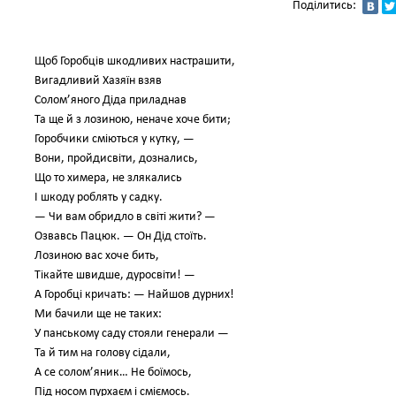
Поділитись:
Щоб Горобців шкодливих настрашити,
Вигадливий Хазяїн взяв
Солом’яного Діда приладнав
Та ще й з лозиною, неначе хоче бити;
Горобчики сміються у кутку, —
Вони, пройдисвіти, дознались,
Що то химера, не злякались
І шкоду роблять у садку.
— Чи вам обридло в світі жити? —
Озвавсь Пацюк. — Он Дід стоїть.
Лозиною вас хоче бить,
Тікайте швидше, дуросвіти! —
А Горобці кричать: — Найшов дурних!
Ми бачили ще не таких:
У панському саду стояли генерали —
Та й тим на голову сідали,
А се солом’яник… Не боїмось,
Під носом пурхаєм і сміємось.