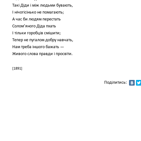
Такі Діди і між людьми бувають,
І нічогісінько не помагають;
А час би людям перестать
Солом’яного Діда пхать
І тільки горобців смішити;
Тепер не пугалом добру навчать,
Нам треба іншого бажать —
Живого слова правди і просвіти.
[1891]
Поділитись: