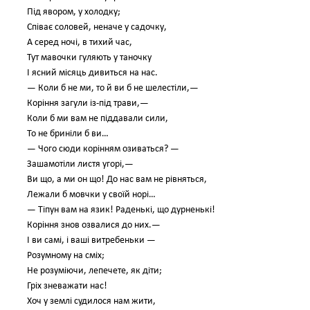
Під явором, у холодку;
Співає соловей, неначе у садочку,
А серед ночі, в тихий час,
Тут мавочки гуляють у таночку
І ясний місяць дивиться на нас.
— Коли б не ми, то й ви б не шелестіли,—
Коріння загули із-під трави,—
Коли б ми вам не піддавали сили,
То не бриніли б ви…
— Чого сюди корінням озиваться? —
Зашамотіли листя угорі,—
Ви що, а ми он що! До нас вам не рівняться,
Лежали б мовчки у своїй норі…
— Тіпун вам на язик! Раденькі, що дурненькі!
Коріння знов озвалися до них.—
І ви самі, і ваші витребеньки —
Розумному на сміх;
Не розуміючи, лепечете, як діти;
Гріх зневажати нас!
Хоч у землі судилося нам жити,