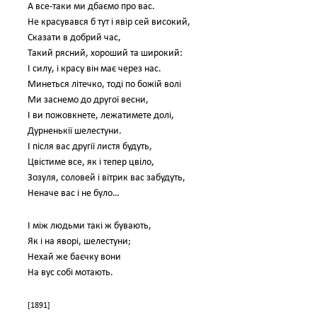
А все-таки ми дбаємо про вас.
Не красувався б тут і явір сей високий,
Сказати в добрий час,
Такий рясний, хороший та широкий:
І силу, і красу він має через нас.
Минеться літечко, тоді по божій волі
Ми заснемо до другої весни,
І ви пожовкнете, лежатимете долі,
Дурненькії шелестуни.
І після вас другії листя будуть,
Цвістиме все, як і тепер цвіло,
Зозуля, соловей і вітрик вас забудуть,
Неначе вас і не було…
І між людьми такі ж бувають,
Як і на яворі, шелестуни;
Нехай же баєчку вони
На вус собі мотають.
[1891]