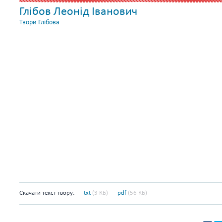
Глібов Леонід Іванович
Твори Глібова
Скачати текст твору:
txt
(3 КБ)
pdf
(56 КБ)