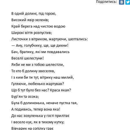
Поділитись:
В одній долині, під горою,
Високий явір зеленів;
Край берега над чистою водою
Широкі віття розпустив;
Листочки з вітриком, жартуючи, шептались:
— Ану, голубчику, ще, ще дихни!
Бач, братику, які ми повдавались
Веселії шелестуни!
Якби не ми з тобою шелестіли,
То хто б долину звеселяв,
І з ким би ти тут, вітрику наш милий,
Гуляючи, любенько жартував?
Що б тут було без нас? Краса якая?
Бур’ян та осока;
Була б долинонька, неначе пустка тая,
А подивись, тепер вона яка!
До нас зозуленька у гості прилітає
І весело кує, як в тихому кутку;
Вівчарик на сопілку грає