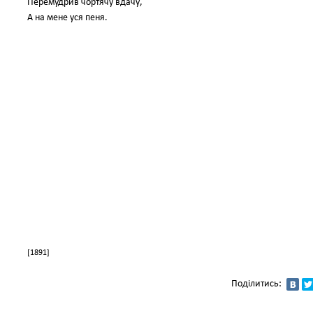
Перемудрив чортячу вдачу,
А на мене уся пеня.
[1891]
Поділитись: