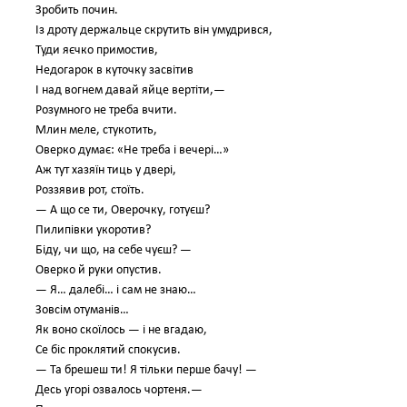
Зробить почин.
Із дроту держальце скрутить він умудрився,
Туди яєчко примостив,
Недогарок в куточку засвітив
І над вогнем давай яйце вертіти,—
Розумного не треба вчити.
Млин меле, стукотить,
Оверко думає: «Не треба і вечері…»
Аж тут хазяїн тиць у двері,
Роззявив рот, стоїть.
— А що се ти, Оверочку, готуєш?
Пилипівки укоротив?
Біду, чи що, на себе чуєш? —
Оверко й руки опустив.
— Я… далебі… і сам не знаю…
Зовсім отуманів…
Як воно скоїлось — і не вгадаю,
Се біс проклятий спокусив.
— Та брешеш ти! Я тільки перше бачу! —
Десь угорі озвалось чортеня.—