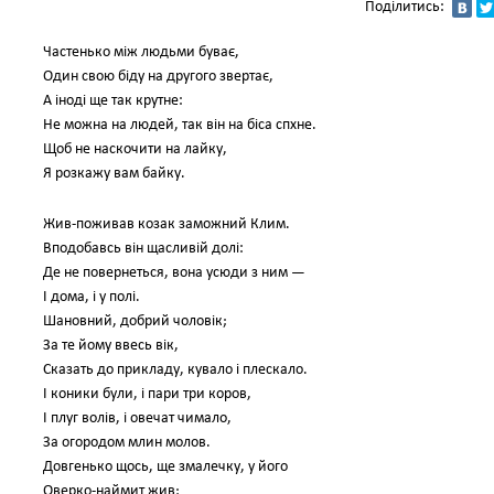
Поділитись:
Частенько між людьми буває,
Один свою біду на другого звертає,
А іноді ще так крутне:
Не можна на людей, так він на біса спхне.
Щоб не наскочити на лайку,
Я розкажу вам байку.
Жив-поживав козак заможний Клим.
Вподобавсь він щасливій долі:
Де не повернеться, вона усюди з ним —
І дома, і у полі.
Шановний, добрий чоловік;
За те йому ввесь вік,
Сказать до прикладу, кувало і плескало.
І коники були, і пари три коров,
І плуг волів, і овечат чимало,
За огородом млин молов.
Довгенько щось, ще змалечку, у його
Оверко-наймит жив;