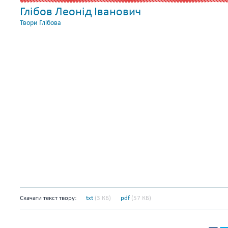
Глібов Леонід Іванович
Твори Глібова
Скачати текст твору:
txt
(3 КБ)
pdf
(57 КБ)