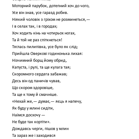
Моторний парубок, дотепний хоч до чого,
Усе він знав, усе гаразд робив.
Ніякий чоловік з гріхом не розминеться,—
І в селах так, і в городах;
Хоч ходить кінь на чотирьох ногах,
Та й той не раз спіткнеться!
Тяглась пилипівка, усе було як слід;
Прийшла Оверкові годинонька лихая:
Нізчимний борщ йому обрид,
Капуста, і рулі, та ще кулага тая;
Скоромного сердега забажав;
Десь він од паничів чував,
Що скором здоровіше,
Та ще к тому й смачніше.
«Нехай же,— думає,— яєць я напечу,
Як буду у млині сидіти,
Наїмся досхочу —
Не буде так кортіти».
Дождавсь черги, пішов у млин
Та зараз же і заходився