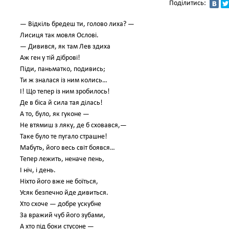
Поділитись:
— Відкіль бредеш ти, голово лиха? —
Лисиця так мовля Ослові.
— Дивився, як там Лев здиха
Аж ген у тій діброві!
Піди, паньматко, подивись;
Ти ж зналася із ним колись…
І! Що тепер із ним зробилось!
Де в біса й сила тая ділась!
А то, було, як гуконе —
Не втямиш з ляку, де б сховався,—
Таке було те пугало страшне!
Мабуть, його весь світ боявся…
Тепер лежить, неначе пень,
І ніч, і день.
Ніхто його вже не боїться,
Усяк безпечно йде дивиться.
Хто схоче — добре ускубне
За вражий чуб його зубами,
А хто під боки стусоне —