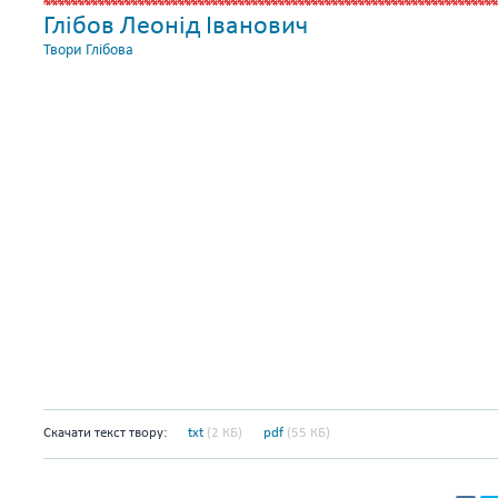
Глібов Леонід Іванович
Твори Глібова
Скачати текст твору:
txt
(2 КБ)
pdf
(55 КБ)