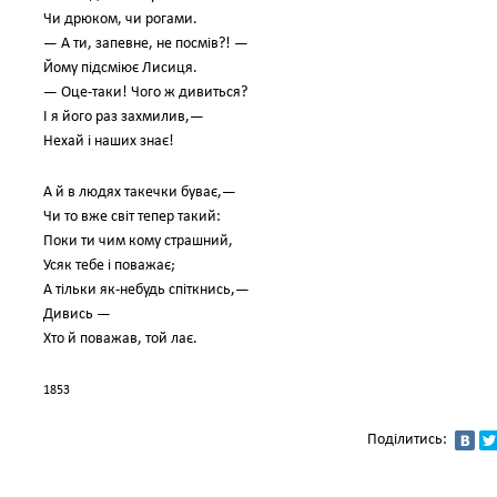
Чи дрюком, чи рогами.
— А ти, запевне, не посмів?! —
Йому підсміює Лисиця.
— Оце-таки! Чого ж дивиться?
І я його раз захмилив,—
Нехай і наших знає!
А й в людях такечки буває,—
Чи то вже світ тепер такий:
Поки ти чим кому страшний,
Усяк тебе і поважає;
А тільки як-небудь спіткнись,—
Дивись —
Хто й поважав, той лає.
1853
Поділитись: