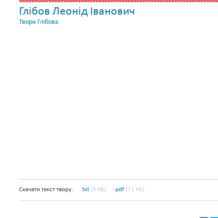
Глібов Леонід Іванович
Твори Глібова
Скачати текст твору:
txt
(3 КБ)
pdf
(71 КБ)