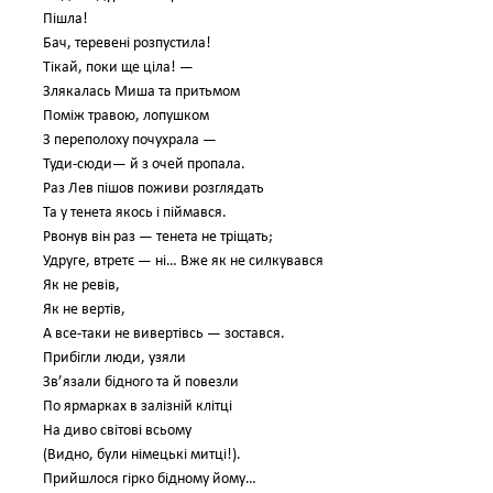
Пішла!
Бач, теревені розпустила!
Тікай, поки ще ціла! —
Злякалась Миша та притьмом
Поміж травою, лопушком
З переполоху почухрала —
Туди-сюди— й з очей пропала.
Раз Лев пішов поживи розглядать
Та у тенета якось і піймався.
Рвонув він раз — тенета не тріщать;
Удруге, втретє — ні… Вже як не силкувався
Як не ревів,
Як не вертів,
А все-таки не вивертівсь — зостався.
Прибігли люди, узяли
Зв’язали бідного та й повезли
По ярмарках в залізній клітці
На диво світові всьому
(Видно, були німецькі митці!).
Прийшлося гірко бідному йому…