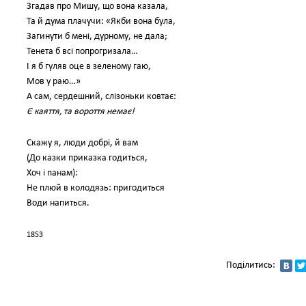
Згадав про Мишу, що вона казала,
Та й дума плачучи: «Якби вона була,
Загинути б мені, дурному, не дала;
Тенета б всі попрогризала…
І я б гуляв оце в зеленому гаю,
Мов у раю…»
А сам, сердешний, слізоньки ковтає:
Є каяття, та вороття немає!
Скажу я, люди добрі, й вам
(До казки приказка годиться,
Хоч і панам):
Не плюй в колодязь: пригодиться
Води напиться.
1853
Поділитись: