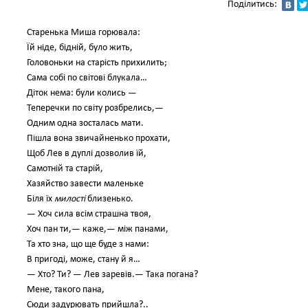
Поділитись:
Старенька Миша горювала:
Їй ніде, бідній, було жить,
Головоньки на старість прихилить;
Сама собі по світові блукала…
Діток нема: були колись —
Теперечки по світу розбрелись,—
Одним одна зосталась мати.
Пішла вона звичайненько прохати,
Щоб Лев в дуплі дозволив їй,
Самотній та старій,
Хазяйство завести маленьке
Біля їх
милості
близенько.
— Хоч сила всім страшна твоя,
Хоч пан ти,— каже,— між панами,
Та хто зна, що ще буде з нами:
В пригоді, може, стану й я…
— Хто? Ти? — Лев заревів.— Така погана?
Мене, такого пана,
Сюди задурювать прийшла?..