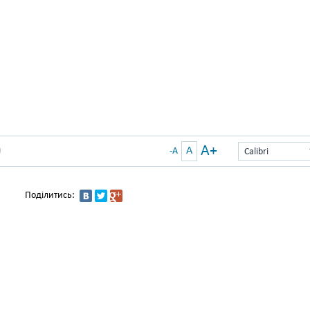
A+
A
)
-A
Calibri
Поділитись: