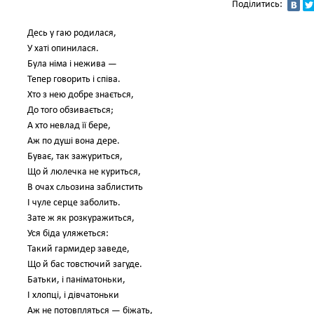
Поділитись:
Десь у гаю родилася,
У хаті опинилася.
Була німа і нежива —
Тепер говорить і співа.
Хто з нею добре знається,
До того обзивається;
А хто невлад її бере,
Аж по душі вона дере.
Буває, так зажуриться,
Що й люлечка не куриться,
В очах сльозина заблистить
І чуле серце заболить.
Зате ж як розкуражиться,
Уся біда уляжеться:
Такий гармидер заведе,
Що й бас товстючий загуде.
Батьки, і паніматоньки,
І хлопці, і дівчатоньки
Аж не потовпляться — біжать,