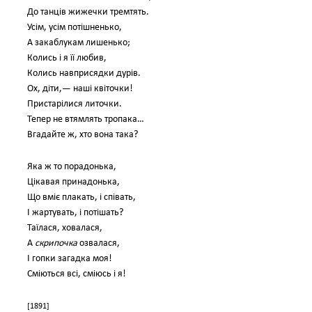
До танців жижечки тремтять.
Усім, усім потішненько,
А закаблукам лишенько;
Колись і я її любив,
Колись навприсядки дурів.
Ох, діти,— наші квіточки!
Пристарілися литочки.
Тепер не втямлять тропака…
Вгадайте ж, хто вона така?
Яка ж то порадонька,
Цікавая принадонька,
Що вміє плакать, і співать,
І жартувать, і потішать?
Таїлася, ховалася,
А
скрипочка
озвалася,
І гопки загадка моя!
Сміються всі, сміюсь і я!
[1891]