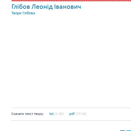
Глібов Леонід Іванович
Твори Глібова
Скачати текст твору:
txt
(2 КБ)
pdf
(70 КБ)