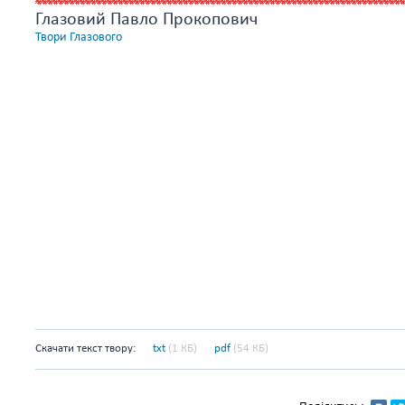
Глазовий Павло Прокопович
Твори Глазового
Скачати текст твору:
txt
(1 КБ)
pdf
(54 КБ)