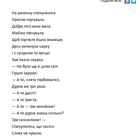
Поділитись:
На риночку спекулянтка
Просом торгувала.
Добра того вона мала
Майже півчувала.
Щоб торгівля йшла жвавіше,
Десь хильнула чарку
І з сусідкою по місцю
Зав’язала сварку.
— Не було ще в цілім світі
Гіршої зарази!
— А ти, клята торбохватко,
Дурна аж три рази.
— А ти двісті!
— А ти триста.
— А ти — три мільйони!
— А ти дурна знаєш скільки?
Три сиксиліони! —
Спекулянтка, що такого
Слова не чувала,