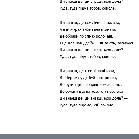
Ци знаєш де, ци знаєш, моя доле? —
Туда, туда піду з тобов, соколе.
Ци знаєш, де там Левова палата,
А в їй мурах вибивана кімната,
Де образи по стінах золочені.
«Де Лев наш, де?» — питають, засмучені.
Ци знаєш де, ци знаєш, моя доле? —
Туда, туда піду з тобов, соколе.
Ци знаєш, де ті сині наші гори,
Де Черемшу де буйного ізвори,
Де рутин цвіт з барвінком зеленіє,
Де божий дух на землю з неба віє?
Ци знаєш де, ци знаєш, моя доле? —
Туда, туда підемо, мій соколе.