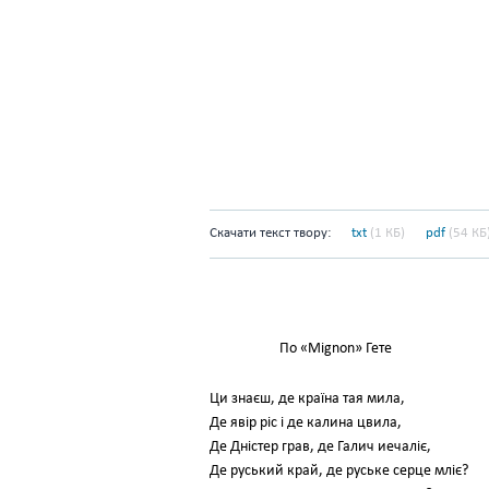
Скачати текст твору:
txt
(1 КБ)
pdf
(54 КБ
По «Mignon» Гете
Ци знаєш, де країна тая мила,
Де явір ріс і де калина цвила,
Де Дністер грав, де Галич иечаліє,
Де руський край, де руське серце мліє?