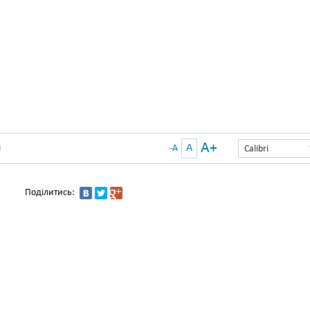
A+
A
)
-A
Calibri
Поділитись: