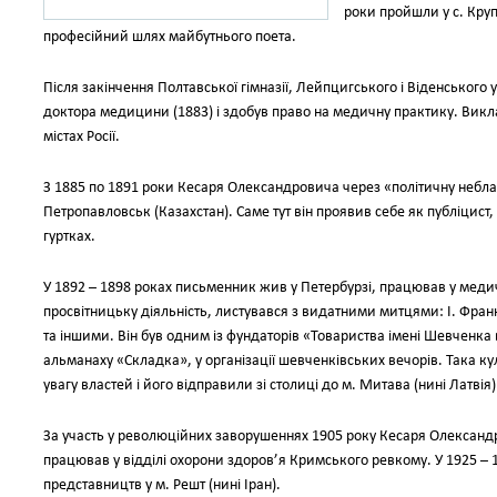
роки пройшли у с. Кру
професійний шлях майбутнього поета.
Після закінчення Полтавської гімназії, Лейпцигського і Віденського 
доктора медицини (1883) і здобув право на медичну практику. Виклад
містах Росії.
З 1885 по 1891 роки Кесаря Олександровича через «політичну небла
Петропавловськ (Казахстан). Саме тут він проявив себе як публіцист,
гуртках.
У 1892 – 1898 роках письменник жив у Петербурзі, працював у медич
просвітницьку діяльність, листувався з видатними митцями: І. Фр
та іншими. Він був одним із фундаторів «Товариства імені Шевченка 
альманаху «Складка», у організації шевченківських вечорів. Така к
увагу властей і його відправили зі столиці до м. Митава (нині Латвія
За участь у революційних заворушеннях 1905 року Кесаря Олександ
працював у відділі охорони здоров’я Кримського ревкому. У 1925 –
представництв у м. Решт (нині Іран).