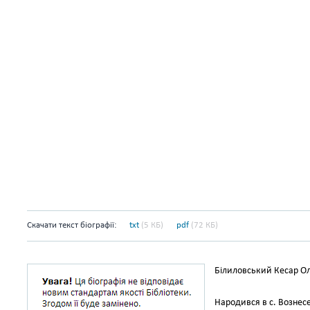
Скачати текст біографії:
txt
(5 КБ)
pdf
(72 КБ)
Білиловський Кесар Ол
Народився в с. Вознес