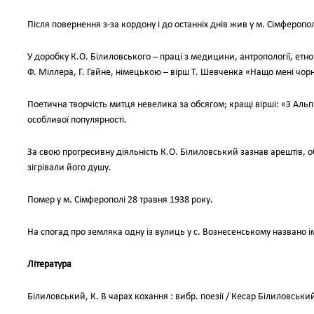
Після повернення з-за кордону і до останніх днів жив у м. Сімферопол
У доробку К.О. Білиловського – праці з медицини, антропології, етно
Ф. Міллера, Г. Гайне, німецькою – вірш Т. Шевченка «Нащо мені чорн
Поетична творчість митця невелика за обсягом; кращі вірші: «З Альп
особливої популярності.
За свою прогресивну діяльність К.О. Білиловський зазнав арештів, об
зігрівали його душу.
Помер у м. Сімферополі 28 травня 1938 року.
На спогад про земляка одну із вулиць у с. Вознесенському названо і
Література
Білиловський, К. В чарах кохання : вибр. поезії / Кесар Білиловський. 