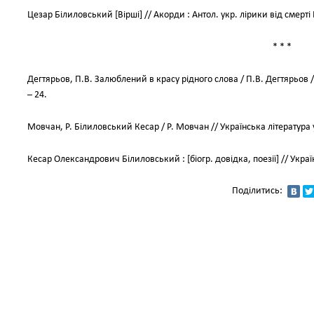
Цезар Білиловський [Вірші] // Акорди : Антол. укр. лірики від смерті 
* * *
Дегтярьов, П.В. Залюблений в красу рідного слова / П.В. Дегтярьов //
– 24.
Мовчан, Р. Білиловський Кесар / Р. Мовчан // Українська література у п
Кесар Олександрович Білиловський : [біогр. довідка, поезії] // Українс
Поділитись: