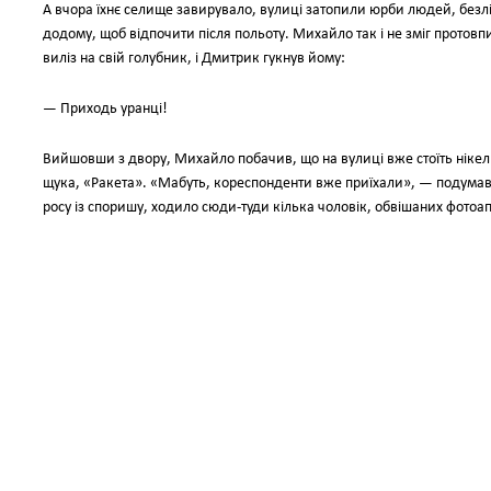
А вчора їхнє селище завирувало, вулиці затопили юрби людей, без
додому, щоб відпочити після польоту. Михайло так і не зміг протовпи
виліз на свій голубник, і Дмитрик гукнув йому:
— Приходь уранці!
Вийшовши з двору, Михайло побачив, що на вулиці вже стоїть нікель
щука, «Ракета». «Мабуть, кореспонденти вже приїхали», — подумав 
росу із споришу, ходило сюди-туди кілька чоловік, обвішаних фото