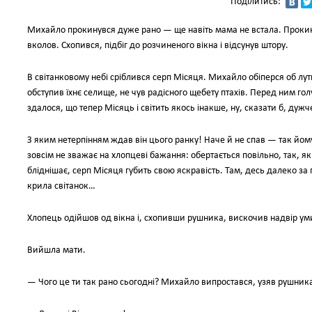
Поділитись:
Михайло прокинувся дуже рано — ще навіть мама не встала. Прокину
вколов. Схопився, підбіг до розчиненого вікна і відсунув штору.
В світанковому небі сріблився серп Місяця. Михайло обіперся об лутк
обступив їхнє селище, не чув радісного щебету птахів. Перед ним гол
здалося, що тепер Місяць і світить якось інакше, ну, сказати б, дужч
З яким нетерпінням ждав він цього ранку! Наче й не спав — так йому
зовсім не зважає на хлопцеві бажання: обертається повільно, так, я
бліднішає, серп Місяця губить свою яскравість. Там, десь далеко за г
крила світанок…
Хлопець одійшов од вікна і, схопивши рушника, вискочив надвір ум
Вийшла мати.
— Чого це ти так рано сьогодні? Михайло випростався, узяв рушника 