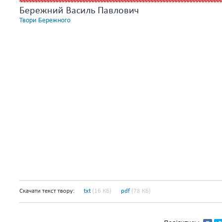
Бережний Василь Павлович
Твори Бережного
Скачати текст твору:
txt
(16 КБ)
pdf
(78 КБ)