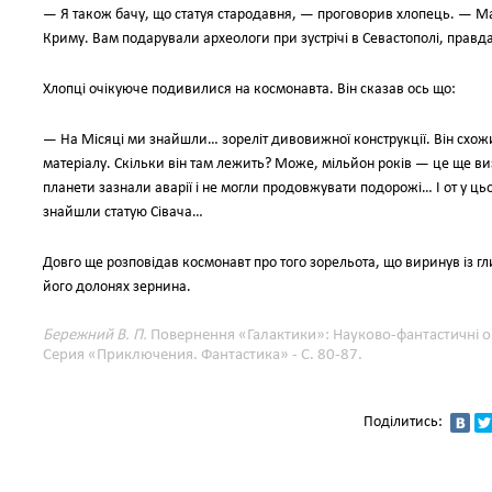
— Я також бачу, що статуя стародавня, — проговорив хлопець. — Мабу
Криму. Вам подарували археологи при зустрічі в Севастополі, правд
Хлопці очікуюче подивилися на космонавта. Він сказав ось що:
— На Місяці ми знайшли… зореліт дивовижної конструкції. Він схожи
матеріалу. Скільки він там лежить? Може, мільйон років — це ще виз
планети зазнали аварії і не могли продовжувати подорожі… І от у ць
знайшли статую Сівача…
Довго ще розповідав космонавт про того зорельота, що виринув із гл
його долонях зернина.
Бережний В. П.
Повернення «Галактики»: Науково-фантастичні опов
Серия «Приключения. Фантастика» - С. 80-87.
Поділитись: