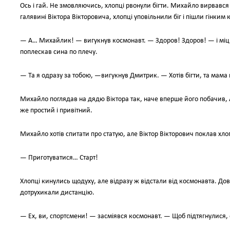
Ось і гай. Не змовляючись, хлопці рвонули бігти. Михайло вирвався
галявині Віктора Вікторовича, хлопці уповільнили біг і пішли гінким 
— А… Михайлик! — вигукнув космонавт. — Здоров! Здоров! — і міцно
поплескав сина по плечу.
— Та я одразу за тобою, —вигукнув Дмитрик. — Хотів бігти, та мама
Михайло поглядав на дядю Віктора так, наче вперше його побачив, А
же простий і привітний.
Михайло хотів спитати про статую, але Віктор Вікторович поклав хл
— Приготуватися… Старт!
Хлопці кинулись щодуху, але відразу ж відстали від космонавта. До
дотрухикали дистанцію.
— Ех, ви, спортсмени! — засміявся космонавт. — Щоб підтягнулися,