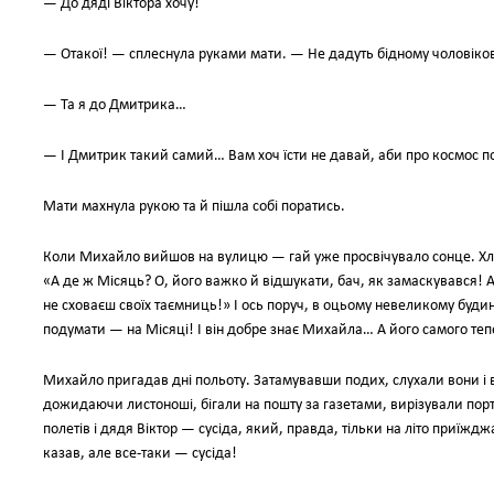
— До дяді Віктора хочу!
— Отакої! — сплеснула руками мати. — Не дадуть бідному чоловіков
— Та я до Дмитрика…
— І Дмитрик такий самий… Вам хоч їсти не давай, аби про космос п
Мати махнула рукою та й пішла собі поратись.
Коли Михайло вийшов на вулицю — гай уже просвічувало сонце. Хл
«А де ж Місяць? О, його важко й відшукати, бач, як замаскувався! 
не сховаєш своїх таємниць!» І ось поруч, в оцьому невеликому будин
подумати — на Місяці! І він добре знає Михайла… А його самого тепе
Михайло пригадав дні польоту. Затамувавши подих, слухали вони і в 
дожидаючи листоноші, бігали на пошту за газетами, вирізували пор
полетів і дядя Віктор — сусіда, який, правда, тільки на літо приїжд
казав, але все-таки — сусіда!