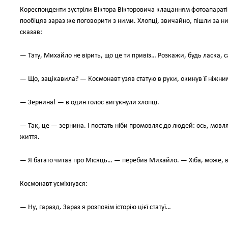
Кореспонденти зустріли Віктора Вікторовича клацанням фотоапаратів
пообіцяв зараз же поговорити з ними. Хлопці, звичайно, пішли за ни
сказав:
— Тату, Михайло не вірить, що це ти привіз… Розкажи, будь ласка, 
— Що, зацікавила? — Космонавт узяв статую в руки, окинув її ніжни
— Зернина! — в один голос вигукнули хлопці.
— Так, це — зернина. І постать ніби промовляє до людей: ось, мовля
життя.
— Я багато читав про Місяць… — перебив Михайло. — Хіба, може, 
Космонавт усміхнувся:
— Ну, гаразд. Зараз я розповім історію цієї статуї…