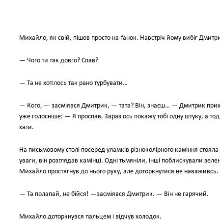
Михайло, як свій, пішов просто на ґанок. Навстріч йому вибіг Дмитри
— Чого ти так довго? Спав?
— Та не хотілось так рано турбувати…
— Кого, — засміявся Дмитрик, — тата? Він, знаєш… — Дмитрик прих
уже голосніше: — Я проспав. Зараз ось покажу тобі одну штуку, а тод
хати.
На письмовому столі посеред уламків різноколірного каміння стояла 
уваги, він розглядав камінці. Одні тьмяніли, інші поблискували зелен
Михайло простягнув до нього руку, але доторкнутися не наваживсь.
— Та полапай, не бійся! —засміявся Дмитрик. — Він не гарячий.
Михайло доторкнувся пальцем і відчув холодок.