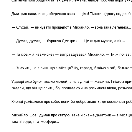
схитнула пригорщами та так уже й лежала, немов просила порятунку
Дмитрик нахилився, обережно взяв — ціла! Тільки підлогу подзьоб
— Слухай, — винувато прошепотів Михайло, —вона така легенька… 
— Думав, думав, — буркнув Дмитрик. — Це ж для музею, а він…
— Та хіба ж я навмисне? — виправдувався Михайло. — Ти ж почав: з
— Значить, не віриш, що з Місяця? Ну, гаразд, біжімо в гай, батько 
У дворі вже було чимало людей, а на вулиці — машини. І ніхто з при
гадали, що він ще спить, бо, поглядаючи на розчинені вікна, розмов
Хлопці усміхалися про себе: вони-бо добре знають, де космонавт ро
Михайло ішов і думав про статую. Таке й скаже Дмитрик — з Місяця!
там ні води, ні атмосфери…