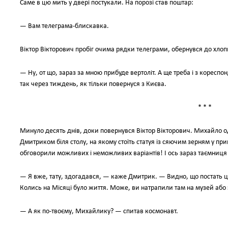
Саме в цю мить у двері постукали. На порозі став поштар:
— Вам телеграма-блискавка.
Віктор Вікторович пробіг очима рядки телеграми, обернувся до хлоп
— Ну, от що, зараз за мною прибуде вертоліт. А ще треба і з коресп
так через тиждень, як тільки повернуся з Києва.
* * *
Минуло десять днів, доки повернувся Віктор Вікторович. Михайло од
Дмитриком біля столу, на якому стоїть статуя із сяючим зерням у при
обговорили можливих і неможливих варіантів! І ось зараз таємниц
— Я вже, тату, здогадався, — каже Дмитрик. — Видно, що постать ця
Колись на Місяці було життя. Може, ви натрапили там на музей аб
— А як по-твоєму, Михайлику? — спитав космонавт.