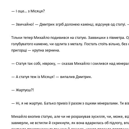
— І оце… з Місяця?
— Звичайно! — Дмитрик згріб долонею камінці, відсунув од статуї. — 
Тільки тепер Михайло подивився на статую. Заввишки з півметра. О
голубуватого каменю, чи одлита з металу. Постать стоїть вільно, без
пригорщі — крупна зернина.
— Статуя так собі, нівроку, — сказав Михайло і схилився над мінера
— А статуя теж із Місяця! — випалив Дмитрик.
— Жартуєш?!
— Ні, я не жартую. Батько привіз її разом з оцими мінералами. Ти в
Михайло вхопив статую, але чи не розрахував зусилля, чи, може, від
завмерли, не встигли й скрикнути, як вона вдарилась об підлогу, вп