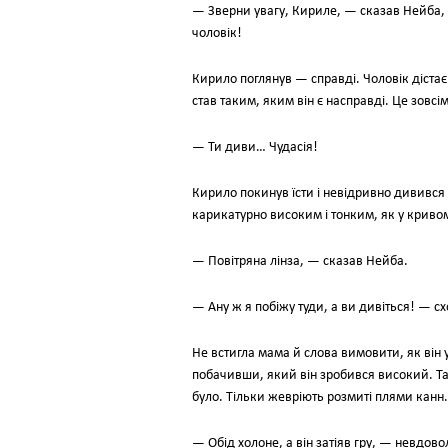
— Зверни увагу, Кириле, — сказав Нейба, 
чоловік!
Кирило поглянув — справді. Чоловік дістає
став таким, яким він є насправді. Це зовс
— Ти диви… Чудасія!
Кирило покинув їсти і невідривно дивився 
карикатурно високим і тонким, як у кривом
— Повітряна лінза, — сказав Нейба.
— Ану ж я побіжу туди, а ви дивіться! — сх
Не встигла мама й слова вимовити, як він уж
побачивши, який він зробився високий. Та о
було. Тільки жевріють розмиті плями канн.
— Обід холоне, а він затіяв гру, — невдо