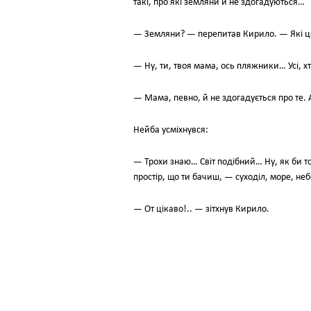
такі, про які земляни й не здогадуються…
— Земляни? — перепитав Кирило. — Які ц
— Ну, ти, твоя мама, ось пляжники… Усі, х
— Мама, певно, й не здогадується про те.
Нейба усміхнувся:
— Трохи знаю… Світ подібний… Ну, як би т
простір, що ти бачиш, — суходіл, море, неб
— От цікаво!.. — зітхнув Кирило.