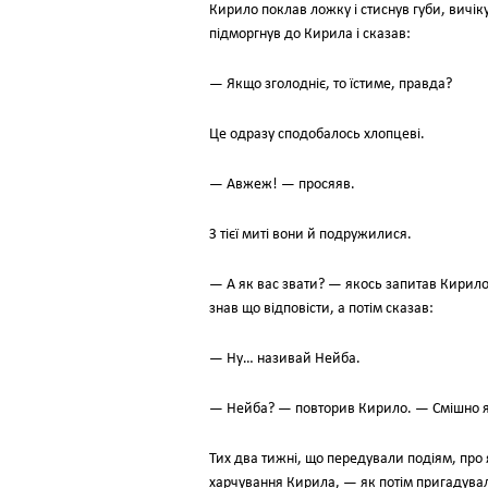
Кирило поклав ложку і стиснув губи, вичі
підморгнув до Кирила і сказав:
— Якщо зголодніє, то їстиме, правда?
Це одразу сподобалось хлопцеві.
— Авжеж! — просяяв.
З тієї миті вони й подружилися.
— А як вас звати? — якось запитав Кирило
знав що відповісти, а потім сказав:
— Ну… називай Нейба.
— Нейба? — повторив Кирило. — Смішно 
Тих два тижні, що передували подіям, про 
харчування Кирила, — як потім пригадувал