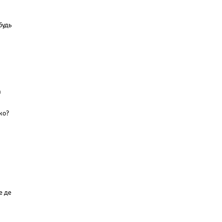
будь
а
ко?
е де