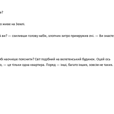
е?
то живе на Землі.
 А ви? — схиливши голову набік, хлопчик хитро примружив очі. — Ви знаєте
обі наочніше пояснити? Світ подібний на велетенський будинок. Оцей ось
о, — це тільки одна квартира. Поряд — інші, багато інших, зовсім не таких.