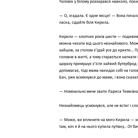
Чоловік у білому роззирався навколо, поки
— О, згадала. Є одне місце! — Вона почал
ласка, сідайте біля Кирила.
Кирило — хлопчик років шести — подивився
можна чекати від цього незнайомого. Може,
зайшов, за столом з’їдай усе до крихти… 
головне в житті, а тому старається напхати
щоразу примушує з’їсти зайвий бутерброд з
допомагає, тоді мама накидає собі на голо
Бач, уже всміхнувся до мами, і вона сказал
— Номінально мене звати Лариса Тимківна,
Незнайомець усміхнувся, але не встиг і сло
— Може, ви вплинете на мого Кирила — зовс
там, хоч я й на нього купила путівку.. От б