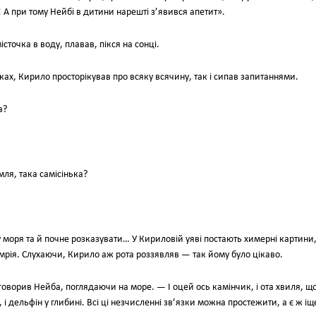
є! А при тому Нейбі в дитини нарешті з’явився апетит».
точка в воду, плавав, пікся на сонці.
ах, Кирило просторікував про всяку всячину, так і сипав запитаннями.
а?
мля, така самісінька?
оря та й почне розказувати… У Кириловій уяві постають химерні картини,
 і мрія. Слухаючи, Кирило аж рота роззявляв — так йому було цікаво.
говорив Нейба, поглядаючи на море. — І оцей ось камінчик, і ота хвиля, щ
 і дельфін у глибині. Всі ці незчисленні зв’язки можна простежити, а є ж іщ