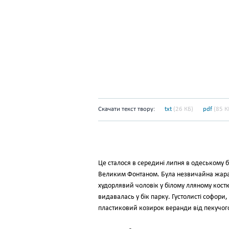
Скачати текст твору:
txt
(26 КБ)
pdf
(85 К
Це сталося в середині липня в одеському
Великим Фонтаном. Була незвичайна жара,
худорлявий чоловік у білому лляному кост
видавалась у бік парку. Густолисті софори
пластиковий козирок веранди від пекучого 