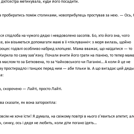
 дієтсестра метикувала, куди його посадити.
а пробиратись поміж столиками, новоприбулець простував за нею. — Ось, 
 спідлоба на чужого дядю і невдоволено засопів. Бо, хто його зна, чого
 він візьметься допомагати мамі в її «піклуванні»: з моря вилазь, щойно
Процес годівлі особливо набрид хлопцеві. Мама вважає, що наїдатися — то
 Кирила по саму зав’язку. Почали вчити його грати на піаніно, то тепер мам
 маслом то за Бетховена, то за Чайковського чи Паганіні… А коли й це не
ву простирадло і танцює перед ним — аби тільки їв. А що вигадає цей дядь
а:
 скорочено — Лайті, просто Лайті.
ва сказати, як вона заторохтіла:
ім не хоче їсти! Я думала, на свіжому повітрі в нього з’явиться апетит, ал
ач, синку, ось і дядя не любить, коли діти погано їдять…