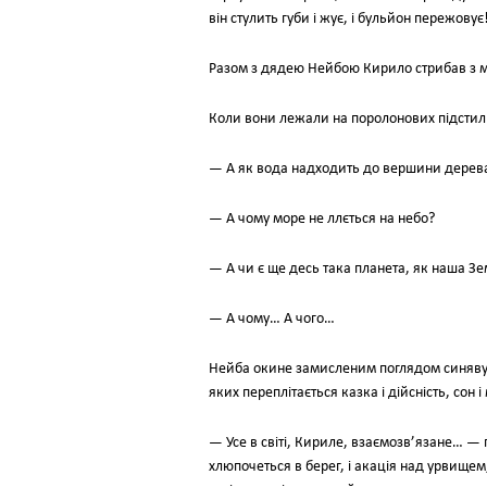
він стулить губи і жує, і бульйон пережову
Разом з дядею Нейбою Кирило стрибав з міс
Коли вони лежали на поролонових підстилк
— А як вода надходить до вершини дерев
— А чому море не ллється на небо?
— А чи є ще десь така планета, як наша Зе
— А чому… А чого…
Нейба окине замисленим поглядом синяву м
яких переплітається казка і дійсність, сон
— Усе в світі, Кириле, взаємозв’язане… — 
хлюпочеться в берег, і акація над урвищем,