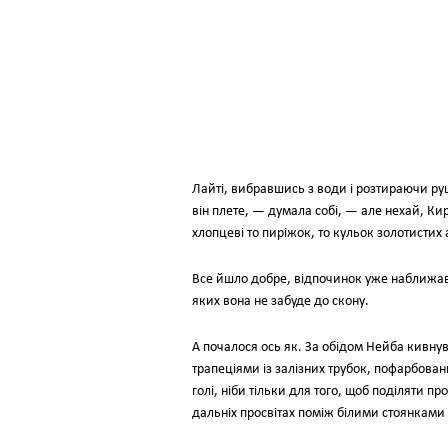
Лайті, вибравшись з води і розтираючи руш
він плете, — думала собі, — але нехай, Ки
хлопцеві то пиріжок, то кульок золотистих
Все йшло добре, відпочинок уже наближавс
яких вона не забуде до скону.
А почалося ось як. За обідом Нейба кивнув
трапеціями із залізних трубок, пофарбовани
голі, ніби тільки для того, щоб поділяти пр
дальніх просвітах поміж білими стоянками 