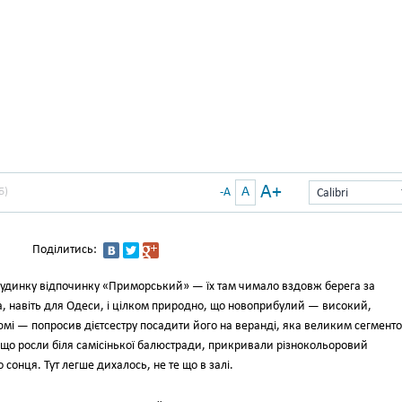
A+
A
Б)
-A
Calibri
Поділитись:
 будинку відпочинку «Приморський» — їх там чимало вздовж берега за
 навіть для Одеси, і цілком природно, що новоприбулий — високий,
юмі — попросив дієтсестру посадити його на веранді, яка великим сегмент
, що росли біля самісінької балюстради, прикривали різнокольоровий
сонця. Тут легше дихалось, не те що в залі.