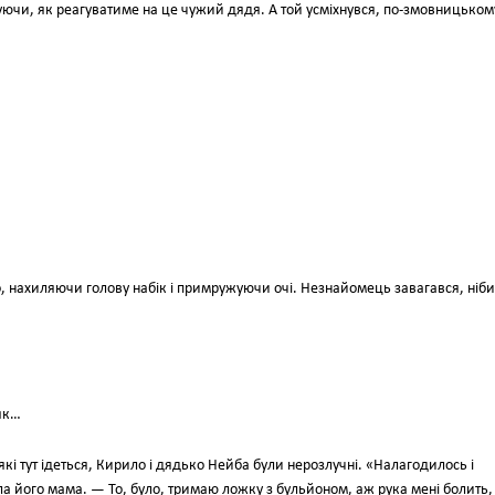
куючи, як реагуватиме на це чужий дядя. А той усміхнувся, по-змовницьком
, нахиляючи голову набік і примружуючи очі. Незнайомець завагався, ніби
як…
які тут ідеться, Кирило і дядько Нейба були нерозлучні. «Налагодилось і
а його мама. — То, було, тримаю ложку з бульйоном, аж рука мені болить,