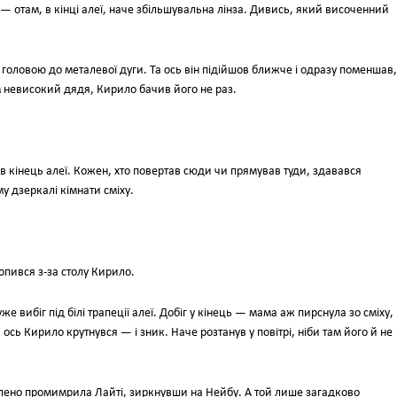
— отам, в кінці алеї, наче збільшувальна лінза. Дивись, який височенний
 головою до металевої дуги. Та ось він підійшов ближче і одразу поменшав,
ім невисокий дядя, Кирило бачив його не раз.
в кінець алеї. Кожен, хто повертав сюди чи прямував туди, здавався
у дзеркалі кімнати сміху.
опився з-за столу Кирило.
е вибіг під білі трапеції алеї. Добіг у кінець — мама аж пирснула зо сміху,
сь Кирило крутнувся — і зник. Наче розтанув у повітрі, ніби там його й не
волено промимрила Лайті, зиркнувши на Нейбу. А той лише загадково