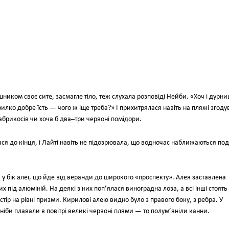
ником своє сите, засмагле тіло, теж слухала розповіді Нейби. «Хоч і дурни
рилко добре їсть — чого ж іще треба?» І прихитрялася навіть на пляжі згоду
 абрикосів чи хоча б два–три червоні помідори.
я до кінця, і Лайті навіть не підозрювала, що водночас наближаються поді
 у бік алеї, що йде від веранди до широкого «проспекту». Алея заставлена
х під алюміній. На деякі з них поп’ялася виноградна лоза, а всі інші стоять
остір на рівні призми. Кирилові алею видно було з правого боку, з ребра. У
ніби плавали в повітрі великі червоні плями — то полум’яніли канни.