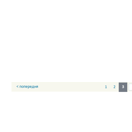
< попередня
1
2
3