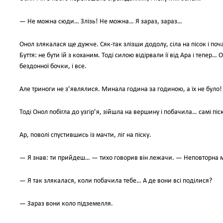
— Не можна сюди… Злізь! Не можна… Я зараз, зараз…
Онол злякалася ще дужче. Сяк-так злізши додолу, сіла на пісок і по
Буття: не бути їй з коханим. Тоді силою відірвали її від Ара і тепер… О
бездонної бочки, і все.
Але триноги не з’являлися. Минала година за годиною, а їх не було!
Тоді Онол побігла до узгір’я, зійшла на вершину і побачила… самі піс
Ар, поволі спустившись із мачти, ліг на піску.
— Я знав: ти прийдеш… — тихо говорив він лежачи. — Неповторна 
— Я так злякалася, коли побачила тебе… А де вони всі поділися?
— Зараз вони коло підземелля.