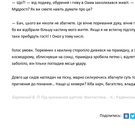
— Що?! — від подиву, обурення і гніву в Оама заколихався живіт. 
Мудрості? Як ви смієте навіть думати про це?
— Бач, цього ви ніколи не збагнете. Це вічне поривання духу, вічне п
бо ви відібрали більшу частину мого життя. Якщо я не встигну підго
таки прибудуть гості! І Онол у тому числі.
Голос умовк. Тюремник з хвилину сторопіло дивився на пірамідку, а 
космодрому, зблиснувши на сонці, пірамідка зробила петлю і, відлет
заболіло, він тільки погладив місце удару.
Довго ще сидів наглядач на піску, марно силкуючись збагнути суть т
прагнення до пізнання… Нащо ці химери? Хіба харч, багатство, влада
Бережний В. П.
Під крижаним щитом: Фантастика. - К.: Радянськи
Поділитись: