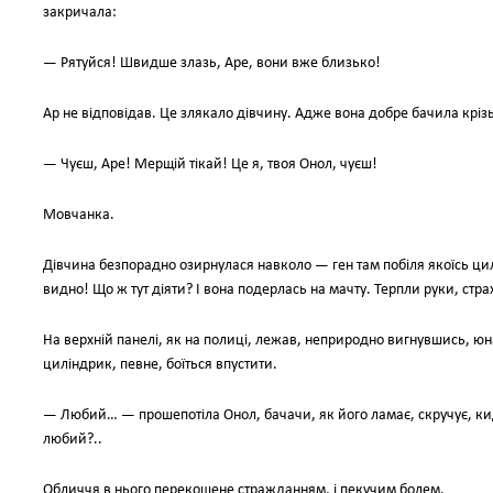
закричала:
— Рятуйся! Швидше злазь, Аре, вони вже близько!
Ар не відповідав. Це злякало дівчину. Адже вона добре бачила кріз
— Чуєш, Аре! Мерщій тікай! Це я, твоя Онол, чуєш!
Мовчанка.
Дівчина безпорадно озирнулася навколо — ген там побіля якоїсь цилі
видно! Що ж тут діяти? І вона подерлась на мачту. Терпли руки, страх
На верхній панелі, як на полиці, лежав, неприродно вигнувшись, ю
циліндрик, певне, боїться впустити.
— Любий… — прошепотіла Онол, бачачи, як його ламає, скручує, ки
любий?..
Обличчя в нього перекошене стражданням, і пекучим болем.