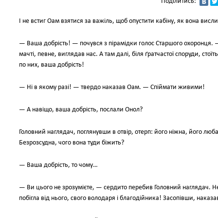
Поділитись:
І не встиг Оам взятися за важіль, щоб опустити кабіну, як вона висл
— Ваша добрість! — почувся з пірамідки голос Старшого охоронця. 
мачті, певне, виглядав нас. А там далі, біля ґратчастої споруди, стоїт
по них, ваша добрість!
— Ні в якому разі! — твердо наказав Оам. — Спіймати живими!
— А навіщо, ваша добрість, послали Онол?
Головний наглядач, поглянувши в отвір, отерп: його ніжна, його люб
Безрозсудна, чого вона туди біжить?
— Ваша добрість, то чому…
— Ви цього не зрозумієте, — сердито перебив Головний наглядач. Не 
побігла від нього, свого володаря і благодійника! Засопівши, наказ