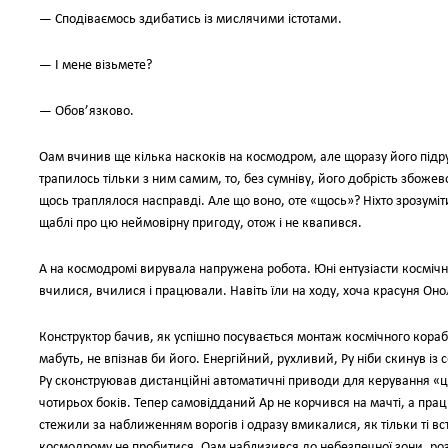
— Сподіваємось здибатись із мислячими істотами.
— І мене візьмете?
— Обов’язково.
Оам вчинив ще кілька наскоків на космодром, але щоразу його підр
трапилось тільки з ним самим, то, без сумніву, його добрість збожев
щось траплялося насправді. Але що воно, оте «щось»? Ніхто зрозуміти
щаблі про цю неймовірну пригоду, отож і не квапився.
А на космодромі вирувала напружена робота. Юні ентузіасти космічн
вчилися, вчилися і працювали. Навіть їли на ходу, хоча красуня Оно
Конструктор бачив, як успішно посувається монтаж космічного кораб
мабуть, не впізнав би його. Енергійний, рухливий, Ру ніби скинув із
Ру сконструював дистанційні автоматичні приводи для керування «ц
чотирьох боків. Тепер самовідданий Ар не корчився на мачті, а пра
стежили за наближенням ворогів і одразу вмикалися, як тільки ті вс
космодрому не пробитися, Оам наблизився до небезпечної зони, роз