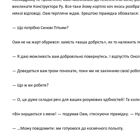
викликати Конструктора Ру. Все-таки йому кортіло хоч якось розібра
ніякої відповіді. Оам терпляче ждав. Зрештою пірамідка обізвалася:
— Що потрібно Синові Пітьми?
Оам не на жарт обурився: замість «ваша добрість», як то належить 
— Я даю можливість вам добровільно повернутись. І відпустіть Онол
— Доведеться вам трохи почекати, поки ми не закінчимо своєї робо
— Що ж ви робите?
— О, це дуже складні речі для ваших розумових здібностей! Та коли
«Він знущається з мене! — подумав Оам, стискуючи пірамідку. — Н
— …Можу повідомити: ми готуємося до космічного польоту.