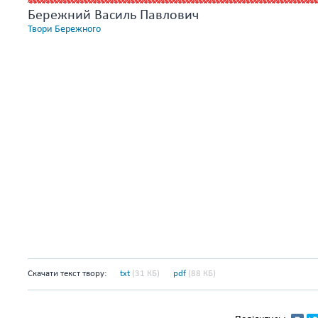
Бережний Василь Павлович
Твори Бережного
Скачати текст твору:
txt
(31 КБ)
pdf
(88 КБ)