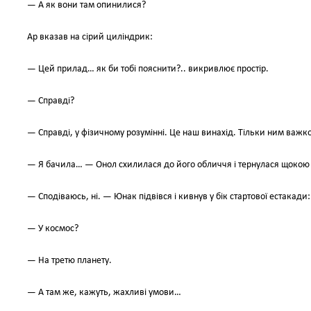
— А як вони там опинилися?
Ар вказав на сірий циліндрик:
— Цей прилад… як би тобі пояснити?.. викривлює простір.
— Справді?
— Справді, у фізичному розумінні. Це наш винахід. Тільки ним важ
— Я бачила… — Онол схилилася до його обличчя і тернулася щокою 
— Сподіваюсь, ні. — Юнак підвівся і кивнув у бік стартової естакади
— У космос?
— На третю планету.
— А там же, кажуть, жахливі умови…