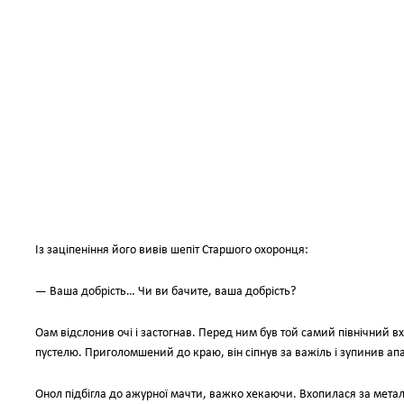
Із заціпеніння його вивів шепіт Старшого охоронця:
— Ваша добрість… Чи ви бачите, ваша добрість?
Оам відслонив очі і застогнав. Перед ним був той самий північний в
пустелю. Приголомшений до краю, він сіпнув за важіль і зупинив апа
Онол підбігла до ажурної мачти, важко хекаючи. Вхопилася за мета