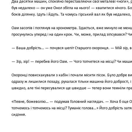
Два десятки машин, спокійно переставляючи свої металеві «ноги»,
був недалеко — он уже Онол збігла на нього! — квапитися нічого. Б
боків ділянку. Ідуть і йдуть. Та чомусь гірський вал як був недалеко,
Оам засопів і поглянув на хронометра. Здається, вже минуло не менш
просунулись уперед і на один крок. Чи, може, прилад зіпсувався? Чи 
— Ваша добрість… — почувся шепіт Старшого охоронця. — Мій зір, 
— Зір, зір! — перебив його Оам. — Чого топчетеся на місці? Чи маш
Охоронці повискакували з кабін і почали місити пісок. Було добре в
одразу ж лишилися позаду, рухалася тільки машина його добрості, і 
швидко, але тіні пересувалися ще швидше — тепер вони темніли пра
«Певне, божеволію… — подумав Головний наглядач. — Хоча б оце Оно
топчемось і топчемось на місці? Туманіє голова…» Його добрість зат
сидіння.