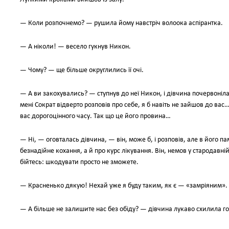
— Коли розпочнемо? — рушила йому навстріч волоока аспірантка.
— А ніколи! — весело гукнув Никон.
— Чому? — ще більше округлились її очі.
— А ви закохувались? — ступнув до неї Никон, і дівчина почервоніла.
мені Сократ відверто розповів про себе, я б навіть не зайшов до вас…
вас дорогоцінного часу. Так що це його провина…
— Ні, — оговталась дівчина, — він, може б, і розповів, але в його па
безнадійне кохання, а й про курс лікування. Він, немов у стародавні
бійтесь: шкодувати просто не зможете.
— Красненько дякую! Нехай уже я буду таким, як є — «замріяним».
— А більше не залишите нас без обіду? — дівчина лукаво схилила го