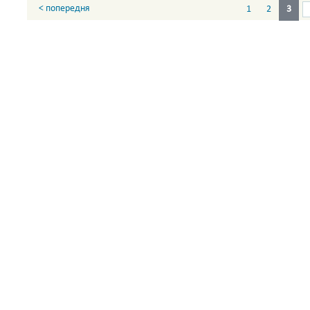
< попередня
1
2
3