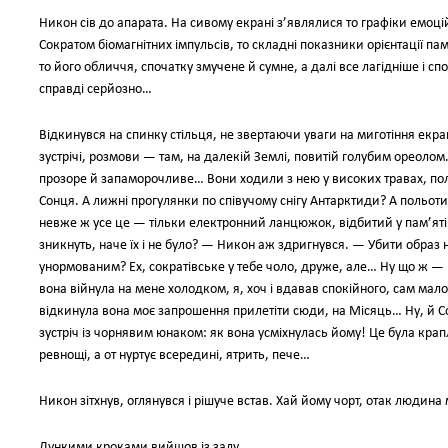
Никон сів до апарата. На сивому екрані з’являлися то графіки емоці
Сократом біомагнітних імпульсів, то складні показники орієнтації пам’
то його обличчя, спочатку змучене й сумне, а далі все лагідніше і с
справді серйозно…
Відкинувся на спинку стільця, не звертаючи уваги на миготіння екра
зустрічі, розмови — там, на далекій Землі, повитій голубим ореоло
прозоре й запаморочливе… Вони ходили з нею у високих травах, по
Сонця. А лижні прогулянки по співучому снігу Антарктиди? А польоти в
невже ж усе це — тільки електронний ланцюжок, відбитий у пам’яті? І
зникнуть, наче їх і не було? — Никон аж здригнувся. — Убити образ
унормованим? Ех, сократівське у тебе чоло, друже, але… Ну що ж 
вона війнула на мене холодком, я, хоч і вдавав спокійного, сам ма
відкинула вона моє запрошення прилетіти сюди, на Місяць… Ну, й Со
зустріч із чорнявим юнаком: як вона усміхнулась йому! Це була кра
ревнощі, а от нуртує всередині, ятрить, пече…
Никон зітхнув, оглянувся і рішуче встав. Хай йому чорт, отак людин
Лункими кроками вийшов із залу.