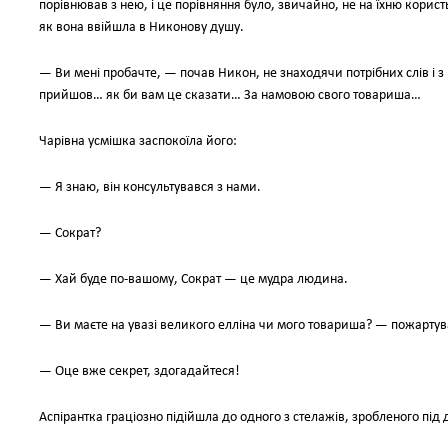
порівнював з нею, і це порівняння було, звичайно, не на їхню користь.
як вона ввійшла в Никонову душу.
— Ви мені пробачте, — почав Никон, не знаходячи потрібних слів і 
прийшов… як би вам це сказати… За намовою свого товариша…
Чарівна усмішка заспокоїла його:
— Я знаю, він консультувався з нами.
— Сократ?
— Хай буде по-вашому, Сократ — це мудра людина.
— Ви маєте на увазі великого елліна чи мого товариша? — пожарту
— Оце вже секрет, здогадайтеся!
Аспірантка граціозно підійшла до одного з стелажів, зробленого під 