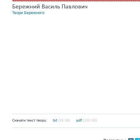
Бережний Василь Павлович
Твори Бережного
Скачати текст твору:
txt
(33 КБ)
pdf
(103 КБ)