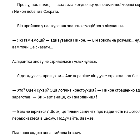
— Прошу, погляньте, — вставила котушечку до невеличкої чорної скр
і Никон побачив Сократа.
— Він пройшов у нас курс так званого емоційного лікування.
— Які там емоції? — здивувався Никон. — Він зовсім не розуміє… ну,
вам точніше сказати…
Аспірантка знову не стрималась і усміхнулась.
— Я догадуюсь, про що ви… Але ж раніше він дуже страждав од без
— Хто? Оцей сухар? Оця логічна конструкція? — Никон страшенно зди
зареготав. — Ви жартівниця, ох і жартівниця!
— Вам не віриться? Що ж, це тільки свідчить про надійність нашого
переконаєтеся в цьому. Подумайте. Зважте.
Плавною ходою вона вийшла із залу.