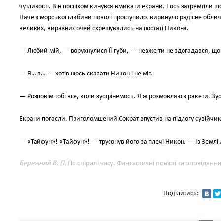
чутливості. Він поспіхом кинувся вмикати екрани. І ось затремтіли шо
Наче з морської глибини поволі проступило, виринуло радісне обличч
великих, виразних очей схрещувались на постаті Никона.
— Любий мій, — ворухнулися ЇЇ губи, — невже ти не здогадався, що 
— Я… я… — хотів щось сказати Никон і не міг.
— Розповім тобі все, коли зустрінемось. Я ж розмовляю з ракети. Зу
Екрани погасли. Приголомшений Сократ впустив на підлогу сувійчик
— «Тайфун»! «Тайфун»! — трусонув його за плечі Никон. — Із Землі
Бережний В. П.
По спіралі часу. Фантастичні повісті та оповіданн
Поділитись: