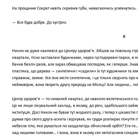
На прощання Сократ навіть скривив губи, намагаючись усміхнутись.
— Все буде добре. До зустрічі.
II
Никон не дуже квапився до Центру здоров’я. Зійшов на повільну стрі
квартали, тісно заставлені будинками, через густодеревні парки, в я
бачив безліч разів, але зараз обмацував поглядом, як і вперше. Зна
пластика, що дерева — синтетичні і «садили» їх тут художники та хі
справжнє, земне. Усе їхнє місто синтетичне, і це тільки свідчить про 
неймовірне, вона творить другу природу на Місяці! Але людина… п
Центр здоров’я — то чималий квартал, де навколо велетенського го
Це не лише лікувальний заклад, в якому, до речі, здебільшого зай
інституція. Досі Никон не бував тут жодного разу, і тепер з цікаві
думав про свого друга-аскета і відчував, як груди розпирає почуття
небесне тіло, яке рухається по заздалегідь обчисленій орбіті? Еге-ге
над нашими головами… І вона, вона в ньому сяє непогасним сонцем