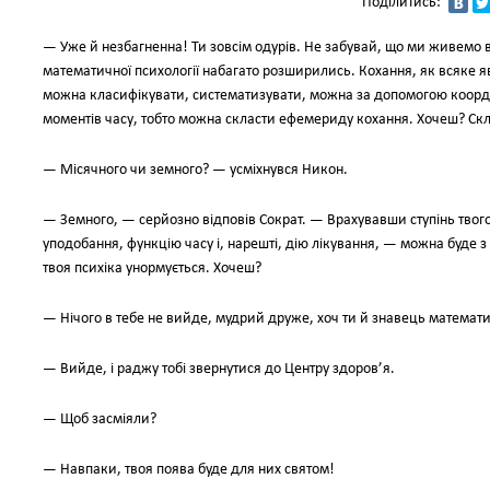
Поділитись:
— Уже й незбагненна! Ти зовсім одурів. Не забувай, що ми живемо в
математичної психології набагато розширились. Кохання, як всяке я
можна класифікувати, систематизувати, можна за допомогою коорди
моментів часу, тобто можна скласти ефемериду кохання. Хочеш? Скла
— Місячного чи земного? — усміхнувся Никон.
— Земного, — серйозно відповів Сократ. — Врахувавши ступінь твог
уподобання, функцію часу і, нарешті, дію лікування, — можна буде 
твоя психіка унормується. Хочеш?
— Нічого в тебе не вийде, мудрий друже, хоч ти й знавець математич
— Вийде, і раджу тобі звернутися до Центру здоров’я.
— Щоб засміяли?
— Навпаки, твоя поява буде для них святом!