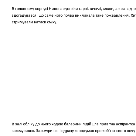
В головному корпусі Никона зустріли гарні, веселі, може, аж занадто 
здогадувався, що саме його поява викликала таке пожвавлення. Хит
стримували натиск сміху.
В залі обліку до нього ходою балерини підійшла привітна аспірантк
зажмурився. Зажмурився і одразу ж подумав про «об’єкт свого почутт