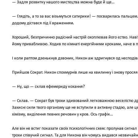
— Задля розвитку нашого мистецтва можна буде й ще…
— Глядіть, а то за вас візьмуться сатирики! — посварилась пальцем. 
додому дістався під її враженням.
Хороший, безпричинно радісний настрій охоплював його єство. Наві
йому привабливою. Ходив по кімнаті енергійними кроками, наче в пе
І коли раптом дзенькнув дзвоник, Никон аж здригнувся од несподів
Прийшов Сократ. Никон спохмурнів лише на хвилинку і знову просяя
— Ну, що — склав ефемериду кохання?
— Склав. — Сократ був трохи здивований легковажною веселістю друг
Захисні сили твого організму ще не вступили в активну стадію, але 
хімізму, виділення певних речовин у кров. Ось графік…
Але він не встиг показати своїх психологічних схем: пролунав сигн
трохи співучий сигнал. Та для Никона він чомусь видався незвича