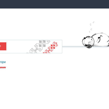
И
тори