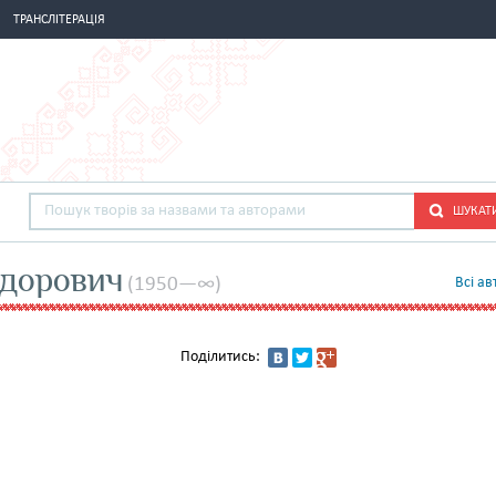
ТРАНСЛІТЕРАЦІЯ
ШУКАТ
едорович
(1950—∞)
Всi ав
Поділитись: