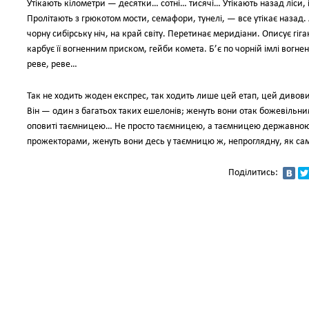
Утікають кілометри — десятки… сотні… тисячі… Утікають назад ліси, і пу
Пролітають з грюкотом мости, семафори, тунелі, — все утікає назад. 
чорну сибірську ніч, на край світу. Перетинає меридіани. Описує гіг
карбує її вогненним приском, гейби комета. Б’є по чорній імлі вогн
реве, реве…
Так не ходить жоден експрес, так ходить лише цей етап, цей див
Він — один з багатьох таких ешелонів; женуть вони отак божевільним 
оповиті таємницею… Не просто таємницею, а таємницею державною о
прожекторами, женуть вони десь у таємницю ж, непроглядну, як сам 
Поділитись: