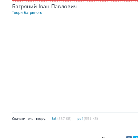
Багряний Іван Павлович
Твори Багряного
Скачати текст твору:
txt
(837 КБ)
pdf
(551 КБ)