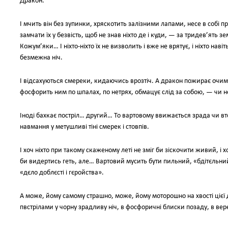
Дракон.
І мчить він без зупинки, хряскотить залізними лапами, несе в собі
замчати їх у безвість, щоб не знав ніхто де і куди, — за тридев’ять зем
Кожум’яки… І ніхто-ніхто їх не визволить і вже не врятує, і ніхто наві
безмежна ніч.
І відсахуються смереки, кидаючись врозтіч. А дракон пожирає очима
фосфорить ним по шпалах, по нетрях, обмацує слід за собою, — чи не
Іноді бахкає постріл… другий… То вартовому ввижається зрада чи вте
навмання у метушливі тіні смерек і стовпів.
І хоч ніхто при такому скаженому леті не зміг би зіскочити живий, і хо
би видертись геть, але… Вартовий мусить бути пильний, «бдітєльний».
«дєло доблєсті і гєройства».
А може, йому самому страшно, може, йому моторошно на хвості цієї 
пвстрілами у чорну зрадливу ніч, в фосфоричні блиски позаду, в вер