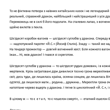
То не фіктивна потвора з наївних китайських казок і не легендарний
реальний, справжній дракон, найбільший і найстрашніший з усіх др
Переможець не в силі б його подолати. На сталевих лапах, з вогнен
щойно вилетів з пекла.
Шістдесят коробок-вагонів — шістдесят суглобів у дракона. Сперед
— надпотужний паротяг «Й.С.» (Йосиф Сталін). Ззаду — такий же н
На тендері прожектор — довгий вогненний хвіст. Біля кожного ваго
їжак… Ні, мов дракон! І гнався зі скреготом.
Шістдесят суглобів у дракона — то шістдесят рудих домовин, і в кож
мертвяків. Крізь заґратовані діри дивилися тоскно грона мерехтлив
світ, десь туди, де лишилась країна, осяяна сонцем, де лишилась Ві
одтятої, де лишилася мати… родина… дружина… Мерехтіли грона очей
натоптане черево вщерть у дракона. І тягне їх циклопічний «Й. С.», і
В цілому ж — то є е т а п, то є «ешелон смерті», — етапний ешелон