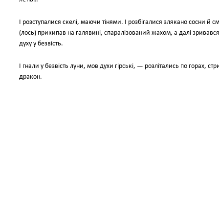
І розступалися скелі, маючи тінями. І розбігалися злякано сосни й 
(лось) прикипав на галявині, спаралізований жахом, а далі зривавс
духу у безвість.
І гнали у безвість луни, мов духи гірські, — розлітались по горах, с
дракон.