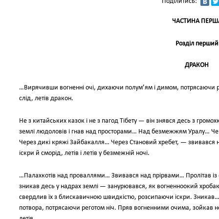
Поділитись:
ЧАСТИНА ПЕРШ
Розділ перший
ДРАКОН
…Вирячивши вогненні очі, дихаючи полум’ям і димом, потрясаючи ре
слід, летів дракон.
Не з китайських казок і не з пагод Тібету — він знявся десь з громох
землі людоловів і гнав над просторами… Над безмежжям Уралу… Чер
Через дикі кряжі Зайбакалля… Через Становий хребет, — звивався н
іскри й сморід, летів і летів у безмежній ночі.
…Палахкотів над проваллями… Звивався над прірвами… Пролітав із 
зникав десь у надрах землі — занурювався, як вогненноокий хробак, з
свердлив їх з блискавичною швидкістю, розсипаючи іскри. Зникав… І
потвора, потрясаючи реготом ніч. Пряв вогненними очима, зойкав нес
летів…