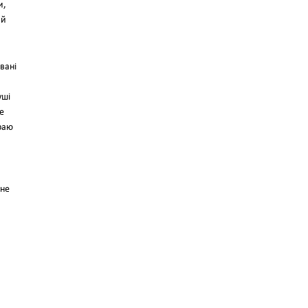
и,
 й
вані
уші
е
краю
 не