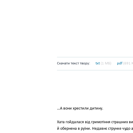
Скачати текст твору:
txt
(1 МБ)
pdf
(691 
…А вони хрестили дитину.
Хата гойдалася від гримотіння страшних в
й обернена в руїни. Недавнє струнке чудо