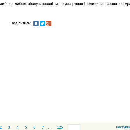
Глибоко-глибоко зітхнув, поволі витер уста рукою і подивився на свого кам
Поділитись:
наступн
2
3
4
5
6
7
...
125