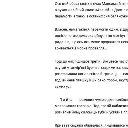
Ось цей образ стоїть в очах Максима й ні
в вухах жалібний клич: «Аванті!..» Двоє л
перемогти агонію, з останніх сил балянсу
Власне, намагається перемогти один, а д
однією ногою демаркаційну лінію між буттям
ридання, що ось-ось може прорватися неп
зривається в чорне провалля…
Тоді до них підійшов третій. Він увесь час 
взутий у ганчір’яні бурки зі старими кало
розставивши ноги в сніговій грязюці, — син
тоді вийняв пляшку з шкіряної торби, яку 
самих уст.
— П и й!.. — промовив чужою для італійця 
мляво мотав головою. Тоді третій наблизивс
розчепив йому силоміць зуби й уставив пля
Кривава смужка обірвалася, лишившись на 