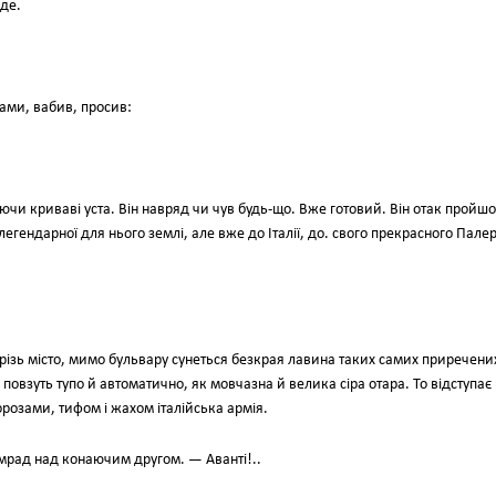
аде.
зами, вабив, просив:
чи криваві уста. Він навряд чи чув будь-що. Вже готовий. Він отак пройш
 легендарної для нього землі, але вже до Італії, до. свого прекрасного Пале
різь місто, мимо бульвару сунеться безкрая лавина таких самих приречен
 повзуть тупо й автоматично, як мовчазна й велика сіра отара. То відступає
розами, тифом і жахом італійська армія.
амрад над конаючим другом. — Аванті!..