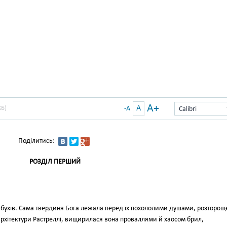
A+
A
КБ)
-A
Calibri
Поділитись:
РОЗДІЛ ПЕРШИЙ
ибухів. Сама твердиня Бога лежала перед їх похололими душами, розторощ
 архітектури Растреллі, вищирилася вона проваллями й хаосом брил,