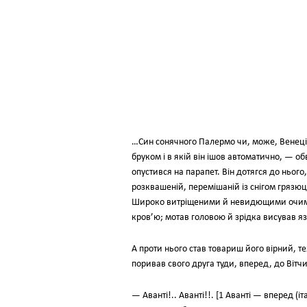
…Син сонячного Палермо чи, може, Венеції 
бруком і в якій він ішов автоматично, — о
опустився на парапет. Він дотягся до нього
розквашеній, перемішаній із снігом грязюц
Широко витріщеними й невидющими очима в
кров’ю; мотав головою й зрідка висував я
А проти нього став товариш його вірний, 
поривав свого друга туди, вперед, до Вітч
— Аванті!.. Аванті!!. [1 Аванті — вперед (і