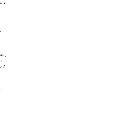
а, а
е
очці,
до
ю. А
о
і