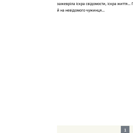
зажевріла іскра свідомости, іскра життя… 
й на невідомого чужинця…
1