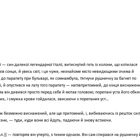
— син далекої легендарної Італії, витиснутий геть із колони, що котилася
бвів сонце, й увесь світ, і це чуже, незнайоме місто невидющими очима й
, до парапету при бульварі, як сомнамбула, тягнучи рушничку за багнет по
і, й опустився на лату того парапету — напівпритомний, до кінця виснажен
ін дивився просто перед себе й мотав головою; порепані уста його обки
зик, і смужка крови гойдалася, звисаючи з порепаних уст…
теж безмежно виснажений, але ще притомний, і, вибиваючись із решток сил
изни, — туди, куди вони всі йдуть, падаючи й знову встаючи.
тал.)] — повторяв він уперто, з тихим одчаєм. Він сам спирався на рушничку 