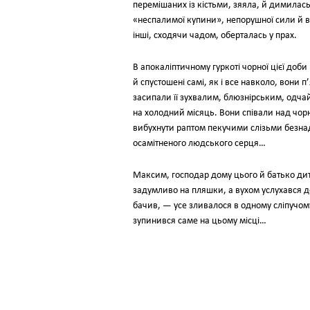
перемішаних із кістьми, зяяла, й димилас
«неспалимої купини», непорушної сили й віч
інші, сходячи чадом, оберталась у прах.
В апокаліптичному гуркоті чорної цієї доб
й спустошені самі, як і все навколо, вони п
засипали її зухвалим, блюзнірським, одчай
на холодний місяць. Вони співали над чор
вибухнути раптом пекучими слізьми безнад
осамітненого людського серця…
Максим, господар дому цього й батько дити
задумливо на пляшки, а вухом услухався дес
бачив, — усе зливалося в одному сліпучому
зупинився саме на цьому місці…