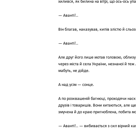
хилився, як билина на вітрі, що ось-ось уп
— Аванті!..
Він благав, наказував, кипів злістю й сльо
— Аванті!..
Але друг його лише мотав головою, облизую
через міста й села України, незнаної й теж
мабуть, не дійде.
А над усім — сонце.
А по розквашеній багнюці, проходячи наск
друзів і товаришів. Вони хитаються, але ще
змучена й до краю пригноблена, побита мо
— Аванті!.. — вибивається з сил вірний к