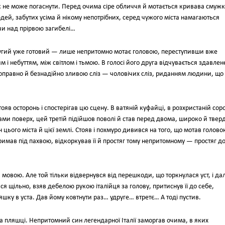
як не може погаснути. Перед очима сіре обличчя й мотається кривава смужк
юдей, забутих усіма й нікому непотрібних, серед чужого міста намагаються
ючи над прірвою загибелі…
ругий уже готовий — лише непритомно мотає головою, переступивши вже
 і небуттям, між світлом і тьмою. В голосі його друга відчувається здавлен
оправно й безнадійно зливою сліз — чоловічих сліз, риданням людини, що
стояв осторонь і спостерігав цю сцену. В ватяній куфайці, в розхристаній сор
шами поверх, цей третій підійшов поволі й став перед двома, широко й твер
 цього міста й цієї землі. Стояв і похмуро дивився на того, що мотав голово
тримав під пахвою, відкоркував її й простяг тому непритомному — простяг д
мовою. Але той тільки відвернувся від перешкоди, що торкнулася уст, і дал
я щільно, взяв дебелою рукою італійця за голову, притиснув її до себе,
шку в уста. Дав йому ковтнути раз… удруге… втретє… А тоді пустив.
пляшці. Непритомний син легендарної Італії заморгав очима, в яких