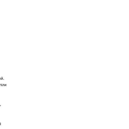
ий.
піли
,
й