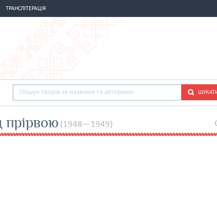
ТРАНСЛІТЕРАЦІЯ
ШУКАТ
д прірвою
(1948—1949)