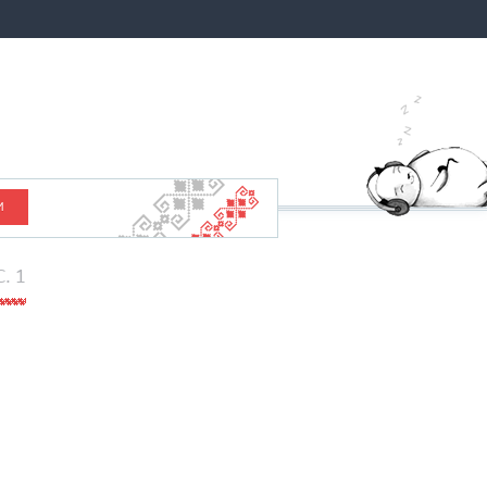
И
C. 1