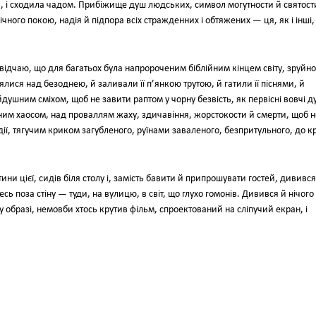
ь, і сходила чадом. Прибіжище душ людських, символ могутности й святост
ного покою, надія й підпора всіх стражденних і обтяжених — ця, як і інші,
и відчаю, що для багатьох була напророченим біблійним кінцем світу, зруйно
’ялися над безоднею, й заливали її п’янкою трутою, й гатили її піснями, й
душним сміхом, щоб не завити раптом у чорну безвість, як первісні вовчі д
ним хаосом, над проваллям жаху, здичавіння, жорстокости й смерти, щоб н
ії, тягучим криком загубленого, руїнами заваленого, безпритульного, до 
ни цієї, сидів біля столу і, замість бавити й припрошувати гостей, дивився
ь поза стіну — туди, на вулицю, в світ, що глухо гомонів. Дивився й нічого
 образі, немовби хтось крутив фільм, спроектований на сліпучий екран, і