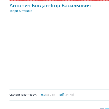
Антонич Богдан-Ігор Васильович
Твори Антонича
Скачати текст твору:
txt
(830 Б)
pdf
(54 КБ)