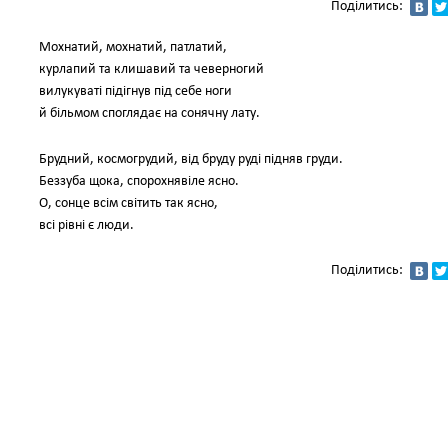
Поділитись:
Мохнатий, мохнатий, патлатий,
курлапий та клишавий та чеверногий
вилукуваті підігнув під себе ноги
й більмом споглядає на сонячну лату.
Брудний, космогрудий, від бруду руді підняв груди.
Беззуба щока, спорохнявіле ясно.
О, сонце всім світить так ясно,
всі рівні є люди.
Поділитись: