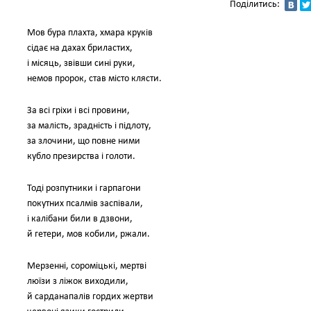
Поділитись:
Мов бура плахта, хмара круків
сідає на дахах бриластих,
і місяць, звівши сині руки,
немов пророк, став місто клясти.
За всі гріхи і всі провини,
за малість, зрадність і підлоту,
за злочини, що повне ними
кубло презирства і голоти.
Тоді розпутники і гарпагони
покутних псалмів заспівали,
і калібани били в дзвони,
й гетери, мов кобили, ржали.
Мерзенні, сороміцькі, мертві
люїзи з ліжок виходили,
й сарданапалів гордих жертви