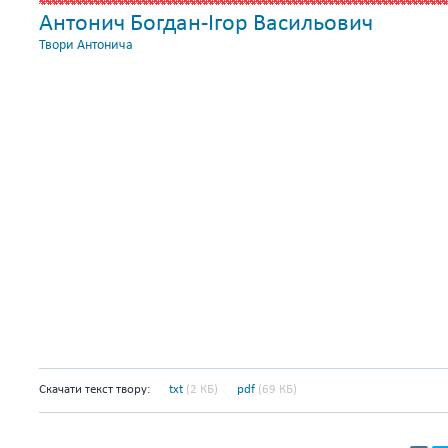
Антонич Богдан-Ігор Васильович
Твори Антонича
Скачати текст твору:
txt
(2 КБ)
pdf
(69 КБ)