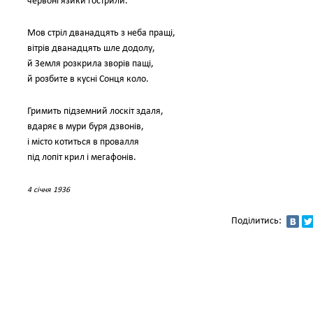
червоні язики гострили.
Мов стріл дванадцять з неба пращі,
вітрів дванадцять шле додолу,
й Земля розкрила зворів пащі,
й розбите в кусні Сонця коло.
Гримить підземний лоскіт здаля,
вдаряє в мури буря дзвонів,
і місто котиться в провалля
під лопіт крил і мегафонів.
4 січня 1936
Поділитись: