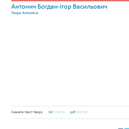
Антонич Богдан-Ігор Васильович
Твори Антонича
Скачати текст твору:
txt
(746 Б)
pdf
(68 КБ)