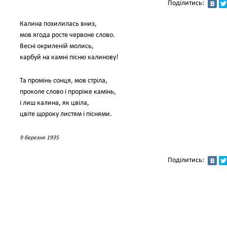
Поділитись:
Калина похилилась вниз,
мов ягода росте червоне слово.
Весні окриленій молись,
карбуй на камні пісню калинову!
Та промінь сонця, мов стріла,
проколе слово і проріже камінь,
і лиш калина, як цвіла,
цвіте щороку листям і піснями.
9 березня 1935
Поділитись: