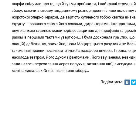
шарфи свідчили про те, що й тут ми проґавили, і найкращі серед найг
збоку, маючи в своєму глядацькому розпорядженні лише половину 
жорстокої оперної ієрархії, де вартість купленого тобою квитка виз
структу— рованого світу з його ложами, директорами, інтендантами
внутрішньою таємною машинерією, закритою для профанів та ідеаліст
разом із першими тактами увертюри… І була досконала гра „тих, що в 
овацій) дебюти, ну, звичайно, і сам Моцарт, цього разу таки не Воль
також інші прояви несамовито густої атмосфери вечора. І тривало ц
насолода театром, його духом і фантомами, його звучанням, невид
залишалось перехиляння через поруччя, витягання шиї, вистукуванн
мені залишалась Опера після концтабору…
Поділитись: