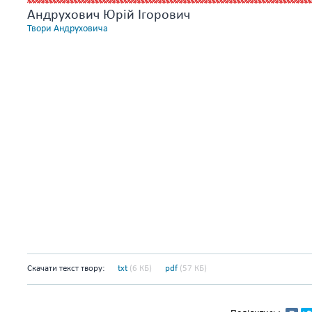
Андрухович Юрій Ігорович
Твори Андруховича
Скачати текст твору:
txt
(6 КБ)
pdf
(57 КБ)