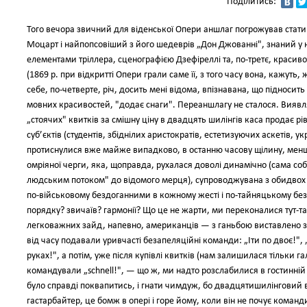
Поділитись:
Того вечора звичний для віденської Опери аншлаг погрожував стати
Моцарт і найпопсовіший з його шедеврів „Дон Джованні", знаний у 
елементами тріллера, сценографією Дзефіреллі та, по-третє, красиво
(1869 p. при відкритті Опери грали саме її, з того часу вона, кажуть
себе, по-четверте, річ, досить мені відома, впізнавана, що підносит
мовних красивостей, "додає снаги". Переаншлагу не сталося. Виявля
„стоячих" квитків за смішну ціну в двадцять шилінгів каса продає рі
суб’єктів (студентів, збіднілих аристократів, естетизуючих аскетів, 
протиснулися вже майже випадково, в останню часову щілину, менш 
омріяної черги, яка, щоправда, рухалася доволі динамічно (сама с
людським потоком" до відомого мерця), супроводжувана з обидвох б
по-військовому бездоганними в кожному жесті і по-тайняцькому б
порядку? звичаїв? гармонії? Що це не жарти, ми переконалися тут-т
легковажних зайд, напевно, американців — з ганьбою виставлено за
від часу подавали уривчасті безапеляційні команди: „Іти по двоє!", 
руках!", а потім, уже після купівлі квитків (нам залишилася тільки га
командували „schnell!", — що ж, ми надто розслабилися в гостинній 
було справді поквапитись, і гнати чимдуж, бо двадцятишилінговий
гастарбайтер, це бомж в опері і горе йому, коли він не почує команди