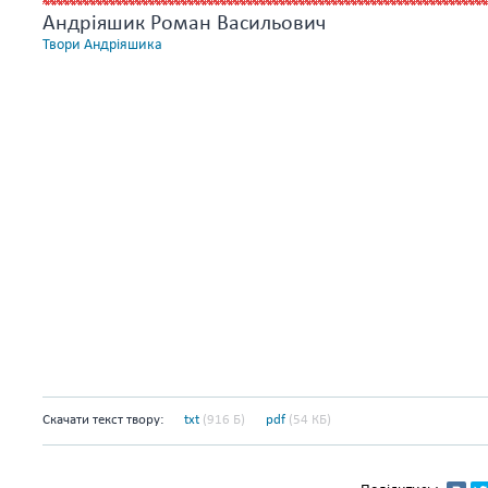
Андріяшик Роман Васильович
Твори Андріяшика
Скачати текст твору:
txt
(916 Б)
pdf
(54 КБ)