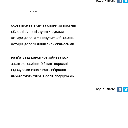
Поділитись:
* * *
сховатись за віспу за спини за виступи
обдерті сідниці стулити руками
чотири дороги спіткнулись об камінь
чотири дороги лишились обвислими
на п’яту під ранок усе забувається
застигле каміння бійниці порожні
під мурами світу стоять обірванці
вижебрують хліба в богів подорожніх
Поділитись: